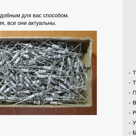
добным для вас способом.
я, все они актуальны.
Т
В
Р
У
Б