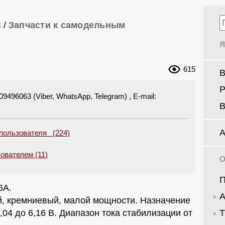
В
/
Запчасти к самодельным
Я
615
Р
96063 (Viber, WhatsApp, Telegram) , E-mail:
В
А
 пользователя (224)
ователем (11)
О
6А.
й, кремниевый, малой мощности. Назначение
Т
,04 до 6,16 В. Диапазон тока стабилизации от