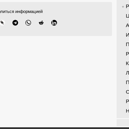
елиться информацией
Ц
А
И
Р
Л
Р
Н