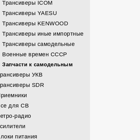
Направленные УКВ
Трансиверы ICOM
Все вертикалы
Трансиверы YAESU
Проволочные
Трансиверы KENWOOD
Кабели/мачты/поворотные
Трансиверы иные импортные
Трансиверы самодельные
Военные времен СССР
Запчасти к самодельным
рансиверы УКВ
Трансиверы SDR
Трансиверы MOTOROLA
Приемники
Трансиверы ICOM
Трансиверы
се для СВ
Трансиверы KENWOOD
Карты и запчасти к SDR
Военка СССР
етро-радио
Трансиверы YAESU
Импортные
Станции СВ
силители
Трансиверы импорт-другие
Наборы
Антенны СВ
Военка
локи питания
Трансиверы СССР
Примочки для СВ
Бытовые
Усилители заводские КВ/УКВ/