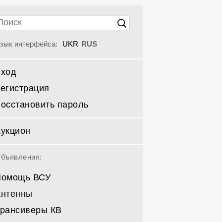
зык интерфейса:
UKR
RUS
Вход
егистрация
осстановить пароль
укцион
бъявления:
Помощь ВСУ
Антенны
рансиверы КВ
Направленные КВ