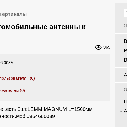
вертикалы
томобильные антенны к
Я
965
Р
В
6 0039
А
 пользователя (6)
О
ователем (0)
ые ,есть 3шт,LEMM MAGNUM L=1500мм
ености,моб 0964660039