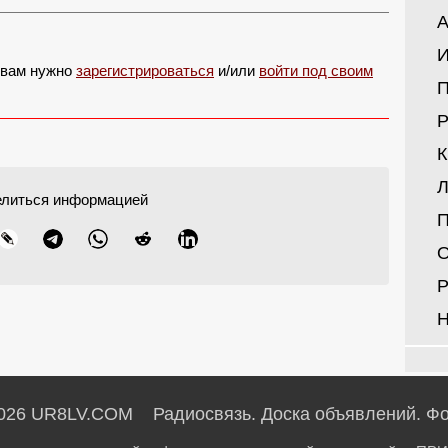
А
И
, вам нужно
зарегистрироваться
и/или
войти под своим
Р
Л
елиться информацией
Р
Н
026 UR8LV.COM Радиосвязь.
Доска объявлений.
Фо