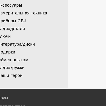
ксессуары
Другие радио лампы
Усилители НЧ
змерительная техника
Детали для усилителей
Приборы СВЧ
адиодетали
Ключи
итература/диски
Подарки
Обмен опытом
адиокружки
аши Герои
рум