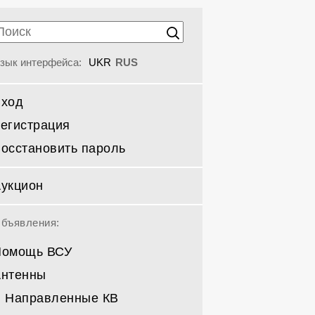
зык интерфейса:
UKR
RUS
Вход
егистрация
осстановить пароль
укцион
бъявления:
Помощь ВСУ
Антенны
Направленные КВ