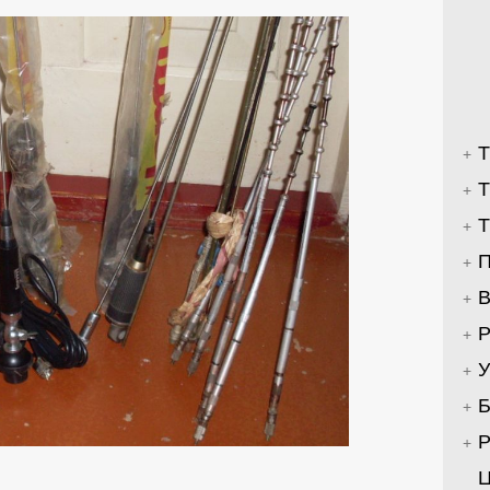
Т
Т
В
Р
У
Б
Ц