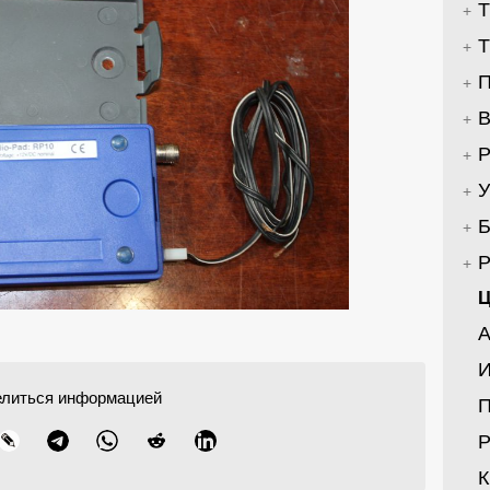
Т
В
Р
У
Б
Ц
А
И
елиться информацией
Р