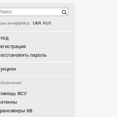
зык интерфейса:
UKR
RUS
Вход
егистрация
осстановить пароль
укцион
бъявления:
Помощь ВСУ
Антенны
рансиверы КВ
Направленные КВ