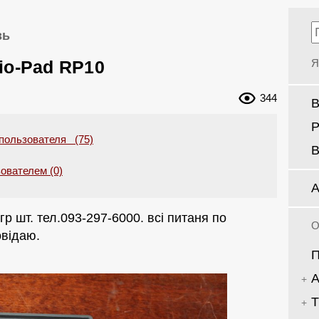
зь
io-Pad RP10
Я
344
Р
 пользователя (75)
В
ователем (0)
А
р шт. тел.093-297-6000. всі питаня по
О
овідаю.
Т