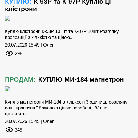
КУПЛЮ:
К-93Р та К-97Р Куплю ці
клістрони
Куплю клістрони К-93Р 10 шт та К-97Р 10шт Розгляну
пропозиції з кількістю та ціною...
20.07.2026 15:49 | Олег
296
ПРОДАМ:
КУПЛЮ МИ-184 магнетрон
Куплю магнетрони МИ-184 в кількості 3 одиниць розгляну
ваші пропозиції бажано з ціною неробочі , б/в не
цікавлять....
20.07.2026 15:49 | Олег
349