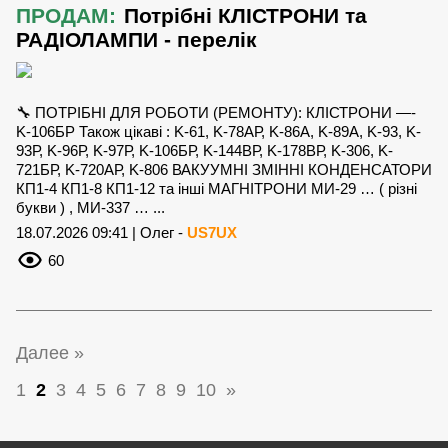
ПРОДАМ:
Потрібні КЛІСТРОНИ та
РАДІОЛАМПИ - перелік
🔧 ПОТРІБНІ ДЛЯ РОБОТИ (РЕМОНТУ): КЛІСТРОНИ —-
K-106БР Також цікаві : K-61, K-78АР, K-86А, K-89А, K-93, K-
93Р, K-96Р, K-97Р, K-106БР, K-144ВР, K-178ВР, K-306, K-
721БР, K-720АР, K-806 ВАКУУМНІ ЗМІННІ КОНДЕНСАТОРИ
КП1-4 КП1-8 КП1-12 та інші МАГНІТРОНИ МИ-29 … ( різні
букви ) , МИ-337 … ...
18.07.2026 09:41 | Олег -
US7UX
60
Далее »
1
2
3
4
5
6
7
8
9
10
»