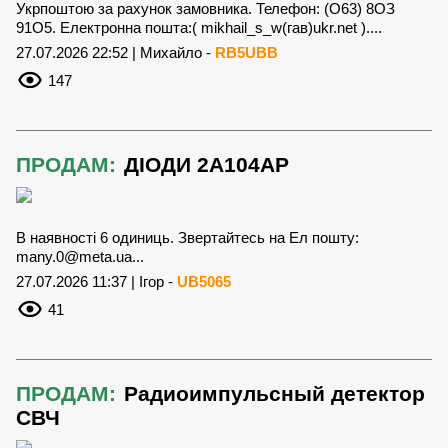
Укрпоштою за рахунок замовника. Телефон: (О63) 8ОЗ
91О5. Електронна пошта:( mikhail_s_w(гав)ukr.net )....
27.07.2026 22:52 | Михайло -
RB5UBB
147
ПРОДАМ:
ДІОДИ 2А104АР
В наявності 6 одиниць. Звертайтесь на Ел пошту:
many.0@meta.ua
...
27.07.2026 11:37 | Ігор -
UB5065
41
ПРОДАМ:
Радиоимпульсный детектор
СВЧ