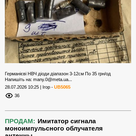
Германієві НВЧ діоди діапазон 3-12см По 35 грн/од
Напишіть на:
many.0@meta.ua
...
28.07.2026 10:25 | Ігор -
UB5065
36
ПРОДАМ:
Имитатор сигнала
моноимпульсного облучателя
антенны