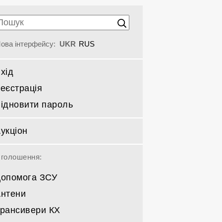
ова інтерфейсу:
UKR
RUS
хід
еєстрація
ідновити пароль
укціон
голошення:
опомога ЗСУ
нтени
рансивери КХ
Спрямовані КВ