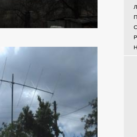
Л
П
О
Р
Н