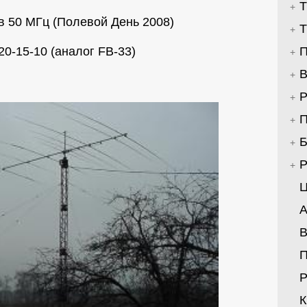
Т
в 50 МГц (Полевой День 2008)
Т
20-15-10 (аналог FB-33)
П
В
Р
П
Б
Р
Ц
А
В
Р