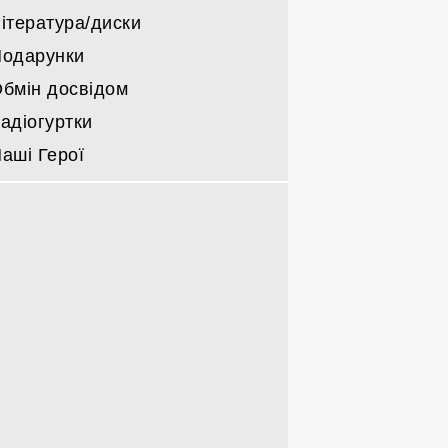
ітература/диски
одарунки
бмін досвідом
адіогуртки
аші Герої