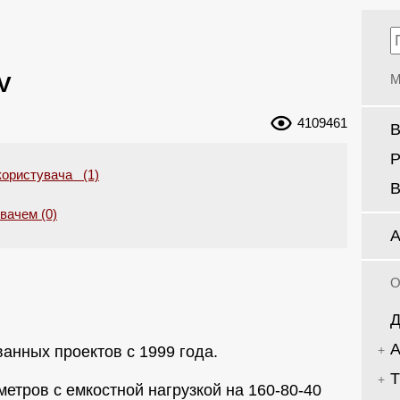
V
М
4109461
В
Р
користувача (1)
В
увачем (0)
А
О
Д
А
анных проектов с 1999 года.
Т
метров с емкостной нагрузкой на 160-80-40