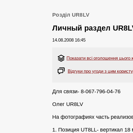
Розділ UR8LV
Личный раздел UR8L
14.08.2008 16:45
Показати всі оголошення цього 
Відгуки про угоди з цим корист
Для связи- 8-067-796-04-76
Олег UR8LV
На фотографиях часть реализов
1. Позиция UT8LL- вертикал 18 