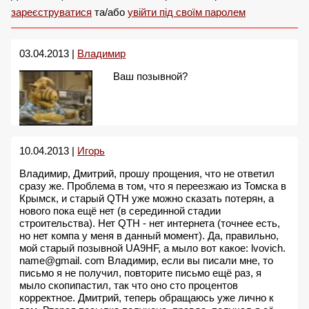
зареєструватися
та/або
увійти під своїм паролем
03.04.2013 |
Владимир
Ваш позывной?
10.04.2013 |
Игорь
Владимир, Дмитрий, прошу прощения, что не ответил
сразу же. Проблема в том, что я переезжаю из Томска в
Крымск, и старый QTH уже можно сказать потерян, а
нового пока ещё нет (в серединной стадии
строительства). Нет QTH - нет интернета (точнее есть,
но нет компа у меня в данный момент). Да, правильно,
мой старый позывной UA9HF, а мыло вот какое: lvovich.
name@gmail. com Владимир, если вы писали мне, то
письмо я не получил, повторите письмо ещё раз, я
мыло скопипастил, так что оно сто процентов
корректное. Дмитрий, теперь обращаюсь уже лично к