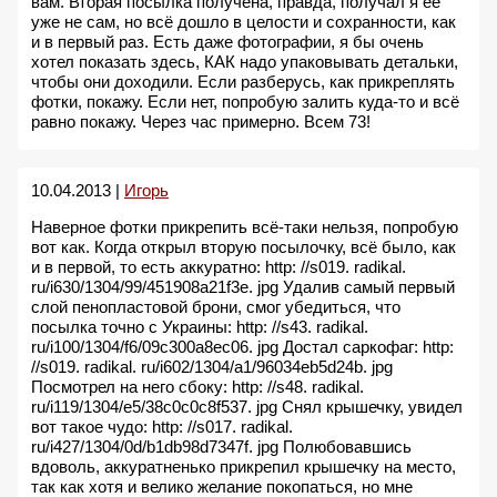
вам. Вторая посылка получена, правда, получал я её
уже не сам, но всё дошло в целости и сохранности, как
и в первый раз. Есть даже фотографии, я бы очень
хотел показать здесь, КАК надо упаковывать детальки,
чтобы они доходили. Если разберусь, как прикреплять
фотки, покажу. Если нет, попробую залить куда-то и всё
равно покажу. Через час примерно. Всем 73!
10.04.2013 |
Игорь
Наверное фотки прикрепить всё-таки нельзя, попробую
вот как. Когда открыл вторую посылочку, всё было, как
и в первой, то есть аккуратно: http: //s019. radikal.
ru/i630/1304/99/451908a21f3e. jpg Удалив самый первый
слой пенопластовой брони, смог убедиться, что
посылка точно с Украины: http: //s43. radikal.
ru/i100/1304/f6/09c300a8ec06. jpg Достал саркофаг: http:
//s019. radikal. ru/i602/1304/a1/96034eb5d24b. jpg
Посмотрел на него сбоку: http: //s48. radikal.
ru/i119/1304/e5/38c0c0c8f537. jpg Снял крышечку, увидел
вот такое чудо: http: //s017. radikal.
ru/i427/1304/0d/b1db98d7347f. jpg Полюбовавшись
вдоволь, аккуратненько прикрепил крышечку на место,
так как хотя и велико желание покопаться, но мне