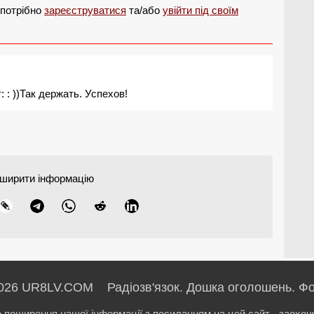
 потрібно
зареєструватися
та/або
увійти під своїм
 : ))Так держать. Успехов!
ширити інформацію
026 UR8LV.COM Радіозв'язок.
Дошка оголошень.
Фо
е поширення нашої інформації з посиланням на цей сайт - заохоч