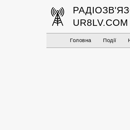
РАДІОЗВ'Я
UR8LV.COM
Головна
Події