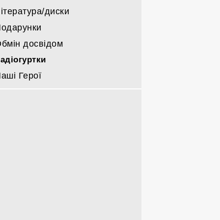
ітература/диски
одарунки
бмін досвідом
адіогуртки
аші Герої