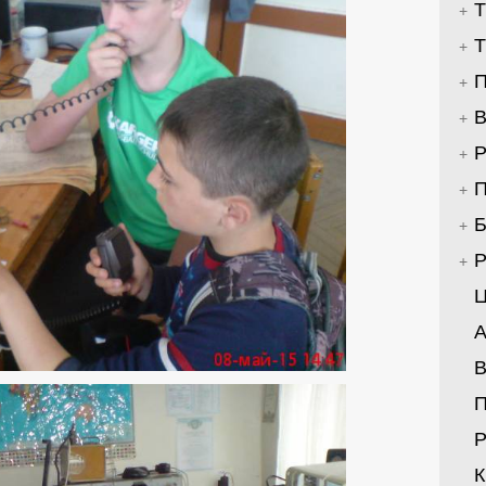
Т
Т
П
В
Р
П
Б
Р
Ц
А
В
Р