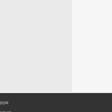
рум
ується