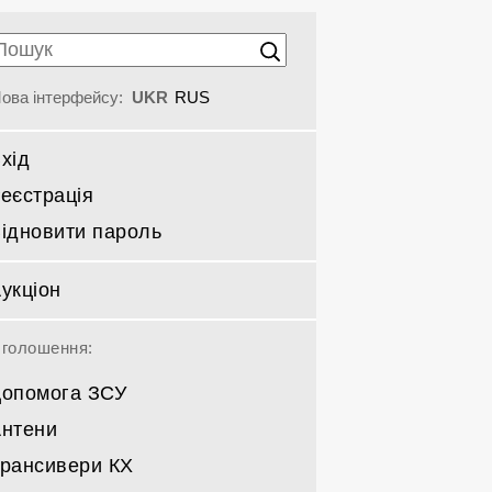
ова інтерфейсу:
UKR
RUS
хід
еєстрація
ідновити пароль
укціон
голошення:
опомога ЗСУ
нтени
рансивери КХ
Спрямовані КВ