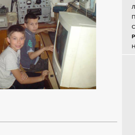
Л
П
О
Р
Н