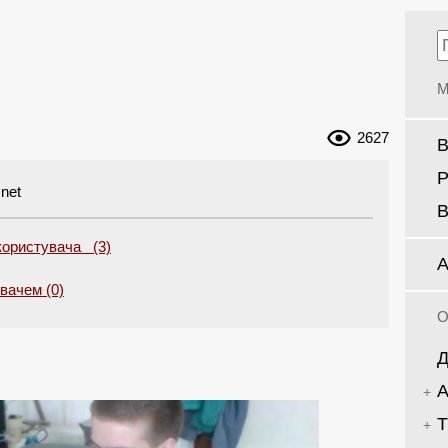
М
2627
В
Р
net
В
користувача (3)
А
увачем (0)
О
Д
А
Т