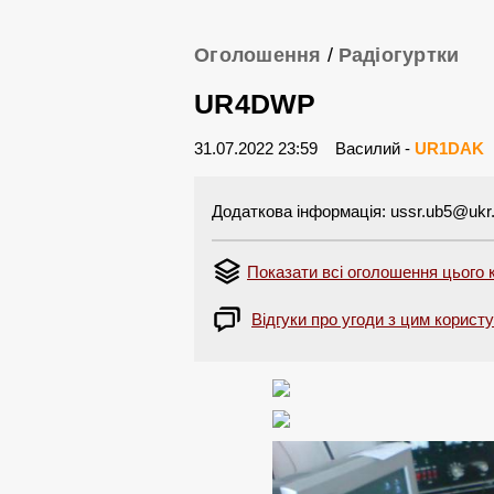
Оголошення
/
Радіогуртки
UR4DWP
31.07.2022 23:59
Василий -
UR1DAK
Додаткова інформація:
ussr.ub5@ukr.
Показати всі оголошення цього 
Відгуки про угоди з цим корист