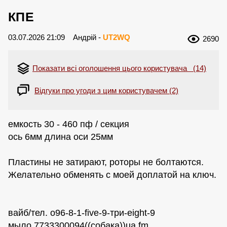
КПЕ
03.07.2026 21:09
Андрій -
UT2WQ
2690
Показати всі оголошення цього користувача (14)
Відгуки про угоди з цим користувачем (2)
емкость 30 - 460 пф / секция
ось 6мм длина оси 25мм
Пластины не затирают, роторы не болтаются.
Желательно обменять с моей доплатой на ключ.
вайб/тел. о96-8-1-five-9-три-eight-9
мыло 7733300094((собака))ua.fm