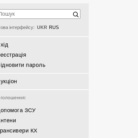
ова інтерфейсу:
UKR
RUS
хід
еєстрація
ідновити пароль
укціон
голошення:
опомога ЗСУ
нтени
рансивери КХ
Спрямовані КВ