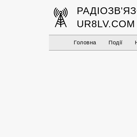
РАДІОЗВ'Я
UR8LV.COM
Головна
Події