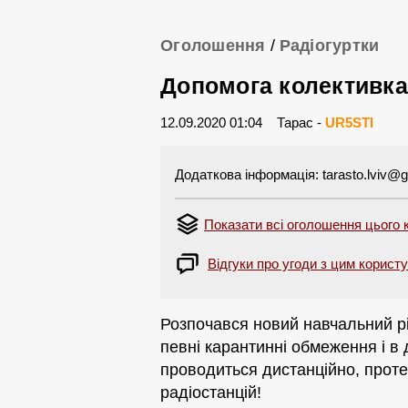
Оголошення
/
Радіогуртки
Допомога колективка
12.09.2020 01:04
Тарас -
UR5STI
Додаткова інформація:
tarasto.lviv@
Показати всі оголошення цього 
Відгуки про угоди з цим корист
Розпочався новий навчальний рік
певні карантинні обмеження і в
проводиться дистанційно, прот
радіостанцій!