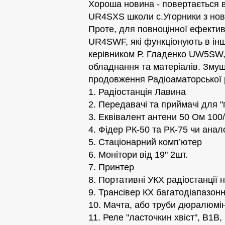
Хороша новина - повертається в
UR4SXS школи с.Угорники з нов
Проте, для повноцінної ефекти
UR4SWF, які функціонують в інш
керівником Р. Гладенко UW5SW, 
обладнання та матеріалів. Змуш
продовження Радіоаматорської р
1. Радіостанція Лавина
2. Передавачі та приймачі для 
3. Еквівалент антени 50 Ом 100
4. Фідер РК-50 та РК-75 чи анал
5. Стаціонарний комп’ютер
6. Монітори від 19" 2шт.
7. Принтер
8. Портативні УКХ радіостанції 
9. Трансівер КХ багатодіапазон
10. Мачта, або труби дюралюмін
11. Реле "ласточкин хвіст", В1В,