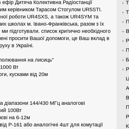
 ефір Дитяча Колективна Радіостанції
Т
им керівником Тарасом Стогулом UR5STI.
Т
вної роботи UR4SXS, а також UR4SYM та
П
их школах м. Івано-Франківська, разом з їх
В
ми підготували. список критично необхідного
ені просити Вашої допомоги, це Ваш вклад в
Р
уху в Україні.
П
Б
"полювання на лисиць"
/1000 Вт
Р
оги, кусками від 20м
Ц
А
В
на діапазони 144/430 МГц аналогові
ний 100Вт
Р
єві на 6-12м
 від Р-161 або аналогічні 4шт для комутації