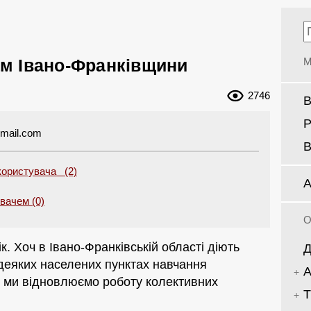
м Івано-Франківщини
М
2746
В
Р
gmail.com
В
користувача (2)
А
увачем (0)
О
. Хоч в Івано-Франківській області діють
Д
 деяких населених пунктах навчання
А
е ми відновлюємо роботу колективних
Т