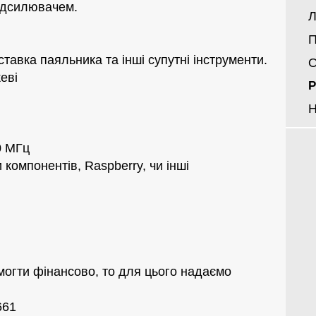
підсилювачем.
Л
П
ставка паяльника та інші супутні інструменти.
О
еві
Р
Н
0 МГц
 компонентів, Raspberry, чи інші
огти фінансово, то для цього надаємо
661