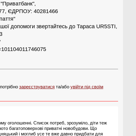
 "Приватбанк",
677, ЄДРПОУ: 40281466
паття"
шої допомоги звертайтесь до Тараса UR5STI,
3
?
d=101104011746075
 потрібно
зареєструватися
та/або
увійти під своїм
ьому оголошенні. Список потреб, зрозуміло, діти теж
 фото багатоповерхові приватні новобудови. Що
ідняцький і моглиб усе те вже давно придбати для