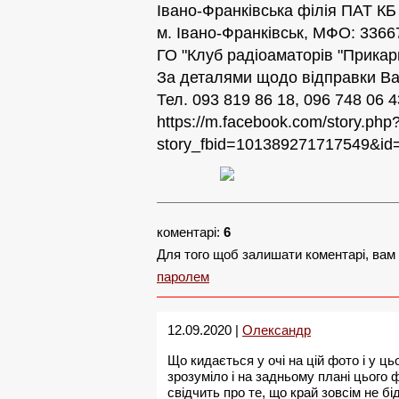
Івано-Франківська філія ПАТ КБ
м. Івано-Франківськ, МФО: 336
ГО "Клуб радіоаматорів "Прикар
За деталями щодо відправки Ва
Тел. 093 819 86 18, 096 748 06 4
https://m.facebook.com/story.php
story_fbid=101389271717549&i
коментарі:
6
Для того щоб залишати коментарі, вам
паролем
12.09.2020 |
Олександр
Що кидається у очі на цій фото і у ц
зрозуміло і на задньому плані цього
свідчить про те, що край зовсім не б