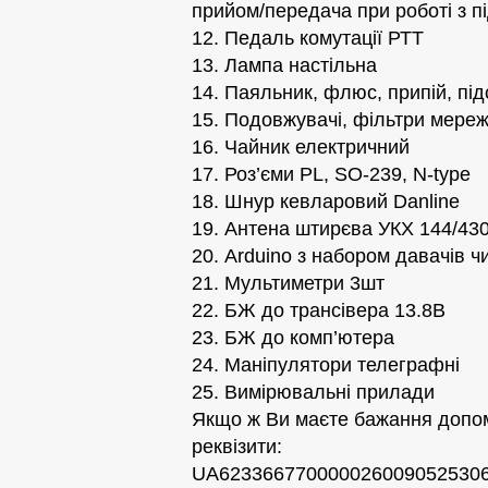
прийом/передача при роботі з 
12. Педаль комутації РТТ
13. Лампа настільна
14. Паяльник, флюс, припій, під
15. Подовжувачі, фільтри мереж
16. Чайник електричний
17. Роз’єми PL, SO-239, N-type
18. Шнур кевларовий Danline
19. Антена штирєва УКХ 144/43
20. Arduino з набором давачів чи
21. Мультиметри 3шт
22. БЖ до трансівера 13.8В
23. БЖ до комп’ютера
24. Маніпулятори телеграфні
25. Вимірювальні прилади
Якщо ж Ви маєте бажання допом
реквізити:
UA623366770000026009052530