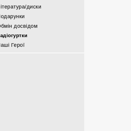
ітература/диски
одарунки
бмін досвідом
адіогуртки
аші Герої