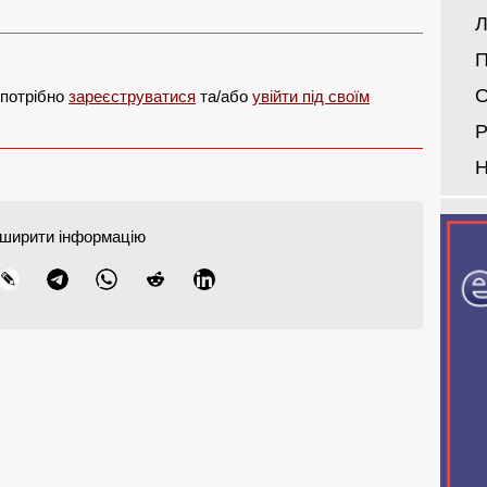
Л
П
О
 потрібно
зареєструватися
та/або
увійти під своїм
Р
Н
ширити інформацію