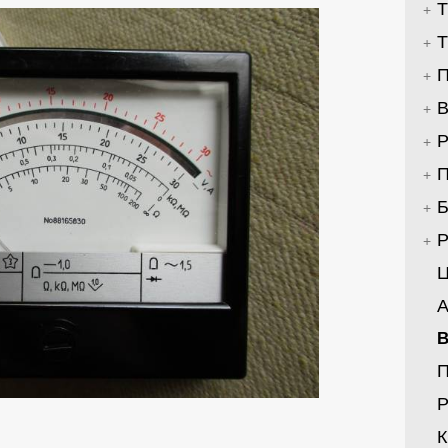
Т
Т
П
В
Р
П
Б
Р
Ц
А
В
Р