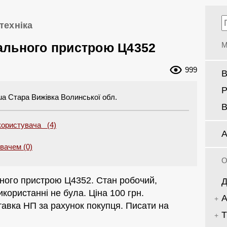
техніка
ального пристрою Ц4352
М
999
В
Р
ua
Стара Вижівка Волинської обл.
В
користувача (4)
А
увачем (0)
О
ного пристрою Ц4352. Стан робочий,
Д
икористанні не була. Ціна 100 грн.
А
авка НП за рахунок покупця. Писати на
Т