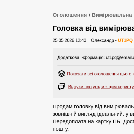
Оголошення
/
Вимірювальна 
Головка від вимірюв
25.05.2026 12:40
Олександр -
UT1PQ
Додаткова інформація:
ut1pq@email.
Показати всі оголошення цього 
Відгуки про угоди з цим корист
Продам головку від вимірюваль
зовнішній вигляд ідеальний, у в
Передоплата на картку ПБ. Дост
пошту.