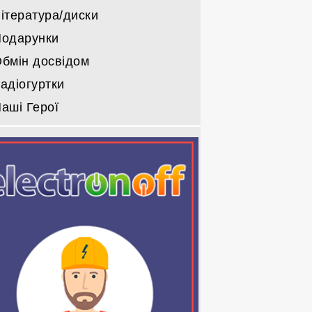
ітература/диски
одарунки
бмін досвідом
адіогуртки
аші Герої