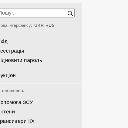
ова інтерфейсу:
UKR
RUS
хід
еєстрація
ідновити пароль
укціон
голошення:
опомога ЗСУ
нтени
рансивери КХ
Спрямовані КВ