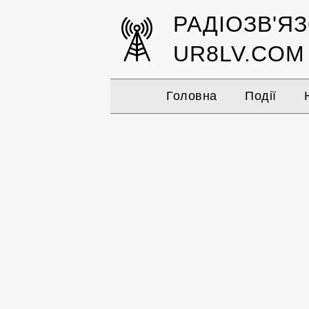
РАДІОЗВ'Я
UR8LV.COM
Головна
Події