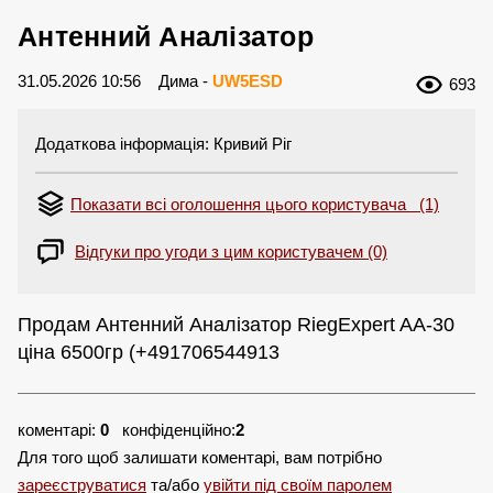
Антенний Аналізатор
31.05.2026 10:56
Дима -
UW5ESD
693
Додаткова інформація: Кривий Ріг
Показати всі оголошення цього користувача (1)
Відгуки про угоди з цим користувачем (0)
Продам Антенний Аналізатор RiegExpert AA-30
ціна 6500гр (+491706544913
коментарі:
0
конфіденційно:
2
Для того щоб залишати коментарі, вам потрібно
зареєструватися
та/або
увійти під своїм паролем