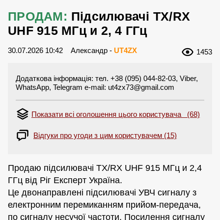
ПРОДАМ:
Пiдсилювачi TX/RX
UHF 915 МГц и 2, 4 ГГц
30.07.2026 10:42
Александр -
UT4ZX
1453
Додаткова інформація: тел. +38 (095) 044-82-03, Viber,
WhatsApp, Telegram e-mail:
ut4zx73@gmail.com
Показати всі оголошення цього користувача (68)
Відгуки про угоди з цим користувачем (15)
Продаю пiдсилювачi TX/RX UHF 915 МГц и 2,4
ГГц вiд Ріг Експерт Україна.
Це двонаправлені підсилювачі УВЧ сигналу з
електронним перемиканням прийом-передача,
по сигналу несучої частоти. Посилення сигналу