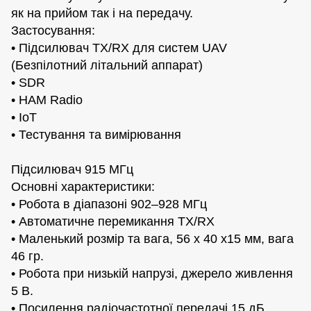
як на прийом так і на передачу.
Застосування:
• Підсилювач TX/RX для систем UAV
(Безпілотний літальний аппарат)
• SDR
• HAM Radio
• IoT
• Тестування та вимірювання
Підсилювач 915 МГц
Основні характеристики:
• Робота в діапазоні 902–928 МГц
• Автоматичне перемикання TX/RX
• Маленький розмір та вага, 56 х 40 х15 мм, вага
46 гр.
• Робота при низькій напрузі, джерело живлення
5 В.
• Посилення радіочастотної передачі 15 дБ