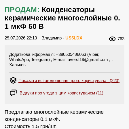
ПРОДАМ:
Конденсаторы
керамические многослойные 0.
1 мкФ 50 В
29.07.2026 22:13
Владимир -
US5LDX
763
Додаткова інформація: +380509496063 (Viber,
WhatsApp, Telegram) , E-mail:
averst19@gmail.com
, г.
Харьков
Показати всі оголошення цього користувача (223)
Відгуки про угоди з цим користувачем (11)
Предлагаю многослойные керамические
конденсаторы 0.1 мкФ.
Стоимость 1.5 грн/шт.