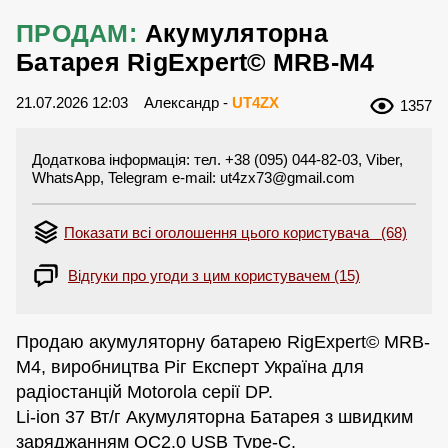
ПРОДАМ:
Акумуляторна
Батарея RigExpert© MRB-M4
21.07.2026 12:03
Александр -
UT4ZX
1357
Додаткова інформація: тел. +38 (095) 044-82-03, Viber,
WhatsApp, Telegram e-mail:
ut4zx73@gmail.com
Показати всі оголошення цього користувача (68)
Відгуки про угоди з цим користувачем (15)
Продаю акумуляторну батарею RigExpert© MRB-
M4, виробництва Ріг Експерт Україна для
радіостанцій Motorola серії DP.
Li-ion 37 Вт/г Акумуляторна Батарея з швидким
заряджанням QC2.0 USB Type-C.