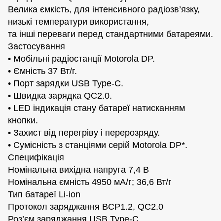
Велика ємкість, для інтенсивного радіозв’язку,
низькі температури використання,
та інші переваги перед стандартними батареями.
Застосування
• Мобільні радіостанції Motorola DP.
• Ємність 37 Вт/г.
• Порт зарядки USB Type-C.
• Швидка зарядка QC2.0.
• LED індикація стану батареї натисканням
кнопки.
• Захист від перегріву і перерозряду.
• Сумісність з станціями серій Motorola DP*.
Специфікація
Номінальна вихідна напруга 7,4 В
Номінальна ємність 4950 мА/г; 36,6 Вт/г
Тип батареї Li-ion
Протокол заряджання BCP1.2, QC2.0
Роз’єм заряджання USB Type-C