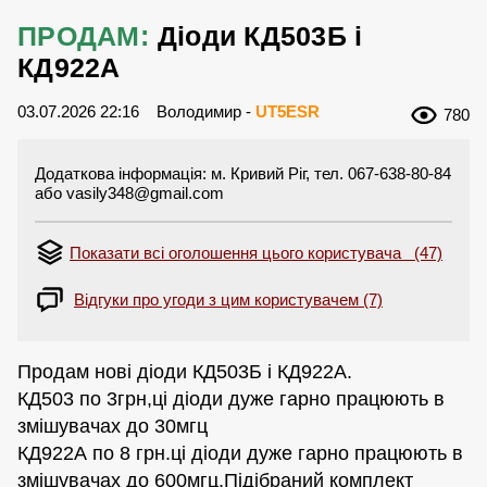
ПРОДАМ:
Діоди КД503Б і
КД922А
03.07.2026 22:16
Володимир -
UT5ESR
780
Додаткова інформація: м. Кривий Ріг, тел. 067-638-80-84
або
vasily348@gmail.com
Показати всі оголошення цього користувача (47)
Відгуки про угоди з цим користувачем (7)
Продам нові діоди КД503Б і КД922А.
КД503 по 3грн,ці діоди дуже гарно працюють в
змішувачах до 30мгц
КД922А по 8 грн.ці діоди дуже гарно працюють в
змішувачах до 600мгц.Підібраний комплект