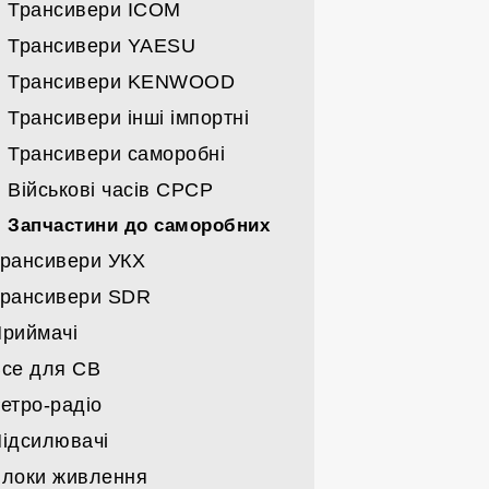
Спрямовані УКХ
Трансивери ICOM
Всі вертикали
Трансивери YAESU
Дротяні
Трансивери KENWOOD
Кабелі/щогли/поворотні
Трансивери інші імпортні
Трансивери саморобні
Військові часів СРСР
Запчастини до саморобних
рансивери УКХ
рансивери SDR
Трансивери MOTOROLA
риймачі
Трансивери ICOM
Трансивери
се для СВ
Трансивери KENWOOD
Карти та запчастини до SDR
Військові часів СРСР
етро-радіо
Трансивери YAESU
Імпортні
Станції СВ
ідсилювачі
Трансивери імпорт-інші
Набори
Антени СВ
Військові
локи живлення
Трансивери СРСР
Гаджети СВ
Побутові
Підсилювачі заводські КХ/УКХ/