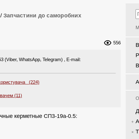
/
Запчастини до саморобних
М
556
В
Р
(Viber, WhatsApp, Telegram) , E-mail:
В
А
 користувача (224)
увачем (11)
О
Д
чные керметные СП3-19а-0.5:
А
Т