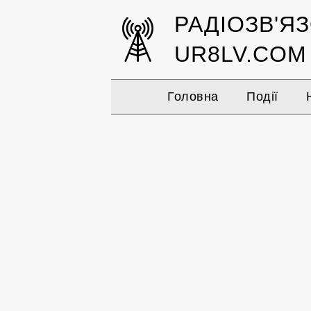
РАДІОЗВ'Я
UR8LV.COM
Головна
Події