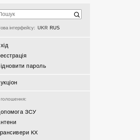
ова інтерфейсу:
UKR
RUS
хід
еєстрація
ідновити пароль
укціон
голошення:
опомога ЗСУ
нтени
рансивери КХ
Спрямовані КВ