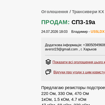
Оголошення
/
Трансивери КХ
ПРОДАМ:
СП3-19а
24.07.2026 18:03
Владимир -
US5LDX
Додаткова інформація: +380509496063 
averst19@gmail.com
, г. Харьков
Показати всі оголошення цього
Відгуки про угоди з цим корист
Предлагаю резисторы подстрое
220 Ом, 330 Ом, 470 Ом
1кОм, 1.5 кОм, 4.7 кОм