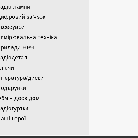
військовкі
адіо лампи
Трансивери саморобні
Решта
Тільки блоки живлення
Підсилювачі саморобні КХ/УКХ
ифровий зв'язок
Компоненти блоків живлення
Радіо лампи Г/ГИ/ГМИ/ГС/ГУ
Підсилювачі НЧ
ксесуари
Інші радіо лампи
Деталі для підсилювачів
имірювальна техніка
Прилади НВЧ
адіодеталі
Ключи
ітература/диски
одарунки
бмін досвідом
адіогуртки
аші Герої