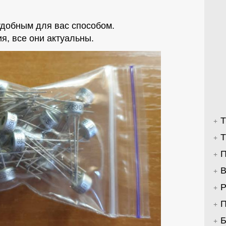
добным для вас способом.
я, все они актуальны.
Т
Т
П
В
Р
П
Б