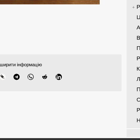
Р
Ц
А
В
Р
ширити інформацію
Л
П
О
Р
Н