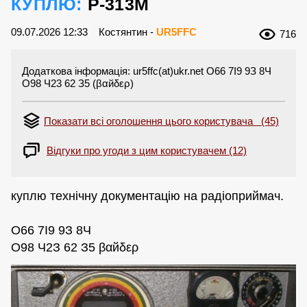
КУПЛЮ:
Р-313М
09.07.2026 12:33
Костянтин -
UR5FFC
716
Додаткова інформація: ur5ffc(at)ukr.net O66 7І9 9З 8Ч
О98 Ч23 62 З5 (βαйδερ)
Показати всі оголошення цього користувача (45)
Відгуки про угоди з цим користувачем (12)
куплю технічну документацію на радіоприймач.
О66 7І9 9З 8Ч
О98 Ч2З 62 З5 βαйδερ