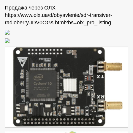
Продажа через ОЛХ
https://www.olx.ua/d/obyavlenie/sdr-transiver-
radioberry-IDV0OGs.html?bs=olx_pro_listing