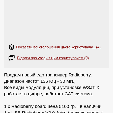
Показати всі оголошення цього користувача (4)
Відгуки про угоди з цим користувачем (0)
Продам новый сдр трансивер Radioberry.
Диапазон частот 136 Кгц - 30 Мгц
Все виды модуляции, при установке WSJT-X
работает в цифре, работает САТ система.
1 x Radioberry board цена 5100 гр. - в наличии
1 x USB Radioberry V2.0 Juice (подключается к