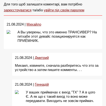
Для того щоб залишати коментарі, вам потрібно
зареєструватися
та/або
увійти під своїм паролем
21.08.2024 |
Михайло
A Вы уверены, что это именно ТРАНСИВЕР? На
гитхабе этот девайс позиционируется как
ПРИЁМНИК.
21.08.2024 |
Дмитрий
Михаил, извините, сначала разберитесь что это за
устройство а затем пишите комменты. . .
21.08.2024 |
Геннадій
У ваших приймачах є вихід "ТХ" ? А в цого
Є. А як що є такий вихід то воно може
передавати. Виходить не зовсім приймач.