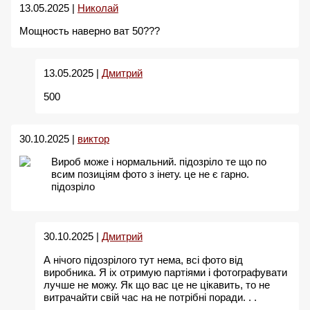
13.05.2025 |
Николай
Мощность наверно ват 50???
13.05.2025 |
Дмитрий
500
30.10.2025 |
виктор
Вироб може і нормальний. підозріло те що по
всим позиціям фото з інету. це не є гарно.
підозріло
30.10.2025 |
Дмитрий
А нiчого пiдозрiлого тут нема, всi фото вiд
виробника. Я iх отримую партiями i фотографувати
лучше не можу. Як що вас це не цiкавить, то не
витрачайти свiй час на не потрiбнi поради. . .