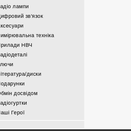
військовкі
адіо лампи
Трансивери саморобні
Решта
Тільки блоки живлення
Підсилювачі саморобні КХ/УКХ
ифровий зв'язок
Компоненти блоків живлення
Радіо лампи Г/ГИ/ГМИ/ГС/ГУ
Підсилювачі НЧ
ксесуари
Інші радіо лампи
Деталі для підсилювачів
имірювальна техніка
Прилади НВЧ
адіодеталі
Ключи
ітература/диски
одарунки
бмін досвідом
адіогуртки
аші Герої