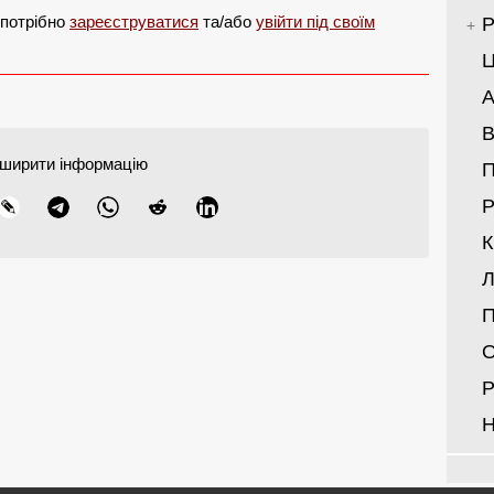
 потрібно
зареєструватися
та/або
увійти під своїм
Р
Ц
А
В
ширити інформацію
Р
Л
П
О
Р
Н