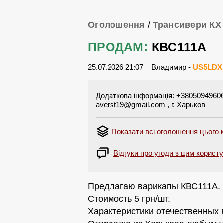
Оголошення
/
Трансивери КХ
ПРОДАМ:
КВС111А
25.07.2026 21:07
Владимир -
US5LDX
Додаткова інформація: +380509496063 
averst19@gmail.com
, г. Харьков
Показати всі оголошення цього
Відгуки про угоди з цим корист
Предлагаю варикапы КВС111А.
Стоимость 5 грн/шт.
Характеристики отечественных 