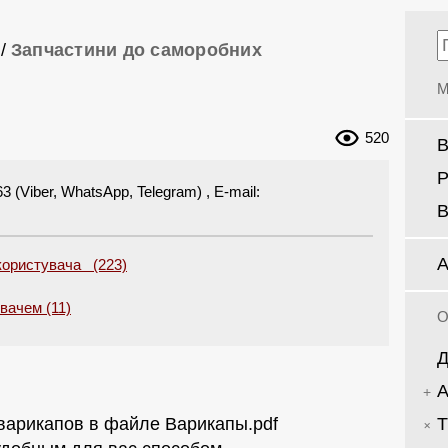
/
Запчастини до саморобних
М
520
В
Р
(Viber, WhatsApp, Telegram) , E-mail:
В
А
 користувача (223)
увачем (11)
О
Д
А
Т
варикапов в файле Варикапы.pdf