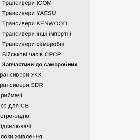
Спрямовані УКХ
Трансивери ICOM
Всі вертикали
Трансивери YAESU
Дротяні
Трансивери KENWOOD
Кабелі/щогли/поворотні
Трансивери інші імпортні
Трансивери саморобні
Військові часів СРСР
Запчастини до саморобних
рансивери УКХ
рансивери SDR
Трансивери MOTOROLA
риймачі
Трансивери ICOM
Трансивери
се для СВ
Трансивери KENWOOD
Карти та запчастини до SDR
Військові часів СРСР
етро-радіо
Трансивери YAESU
Імпортні
Станції СВ
ідсилювачі
Трансивери імпорт-інші
Набори
Антени СВ
Військові
локи живлення
Трансивери СРСР
Гаджети СВ
Побутові
Підсилювачі заводські КХ/УКХ/