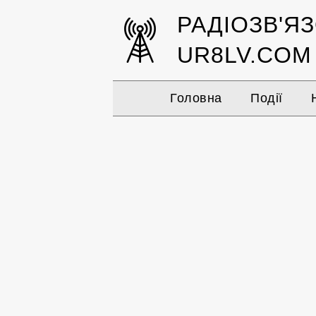
РАДІОЗВ'Я
UR8LV.COM
Головна
Події