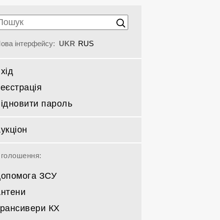
ова інтерфейсу:
UKR
RUS
хід
еєстрація
ідновити пароль
укціон
голошення:
опомога ЗСУ
нтени
рансивери КХ
Спрямовані КВ