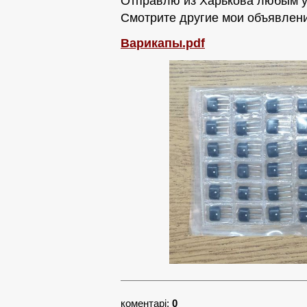
Отправлю из Харькова любым у
Смотрите другие мои объявлени
Варикапы.pdf
коментарі:
0