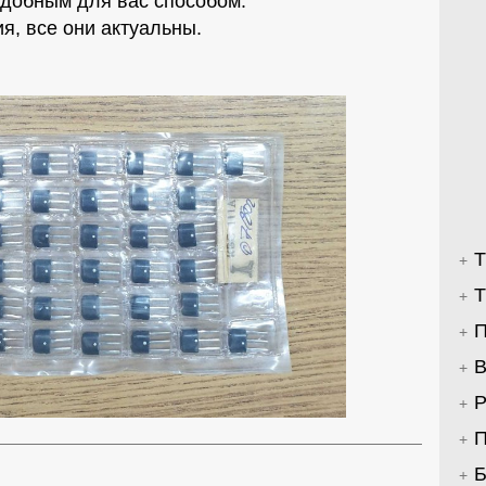
добным для вас способом.
я, все они актуальны.
Т
Т
П
В
Р
П
Б