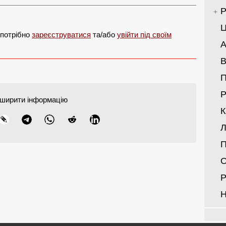
Р
Ц
 потрібно
зареєструватися
та/або
увійти під своїм
А
В
Р
ширити інформацію
Л
П
О
Р
Н