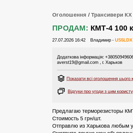
Оголошення
/
Трансивери КХ
ПРОДАМ:
КМТ-4 100 
27.07.2026 16:42
Владимир -
US5LDX
Додаткова інформація: +380509496063 
averst19@gmail.com
, г. Харьков
Показати всі оголошення цього
Відгуки про угоди з цим корист
Предлагаю терморезисторы КМТ
Стоимость 5 грн/шт.
Отправлю из Харькова любым у