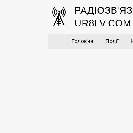
РАДІОЗВ'Я
UR8LV.COM
Головна
Події