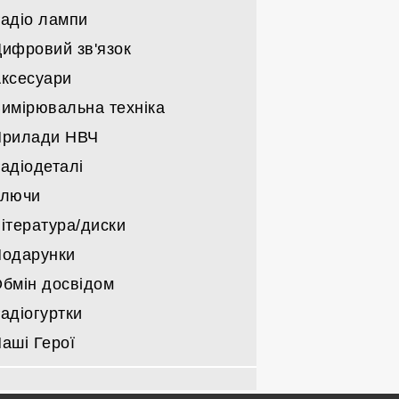
військовкі
адіо лампи
Трансивери саморобні
Решта
Тільки блоки живлення
Підсилювачі саморобні КХ/УКХ
ифровий зв'язок
Компоненти блоків живлення
Радіо лампи Г/ГИ/ГМИ/ГС/ГУ
Підсилювачі НЧ
ксесуари
Інші радіо лампи
Деталі для підсилювачів
имірювальна техніка
Прилади НВЧ
адіодеталі
Ключи
ітература/диски
одарунки
бмін досвідом
адіогуртки
аші Герої