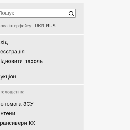
ова інтерфейсу:
UKR
RUS
хід
еєстрація
ідновити пароль
укціон
голошення:
опомога ЗСУ
нтени
рансивери КХ
Спрямовані КВ