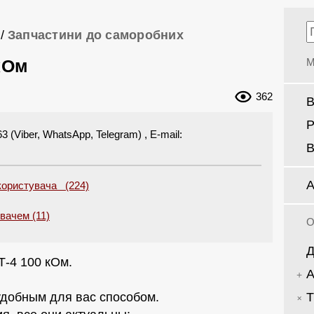
/
Запчастини до саморобних
кОм
М
362
В
Р
(Viber, WhatsApp, Telegram) , E-mail:
В
А
 користувача (224)
увачем (11)
О
Д
-4 100 кОм.
А
Т
добным для вас способом.