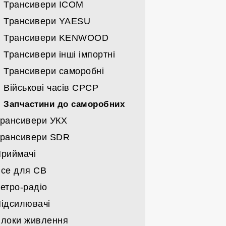
Спрямовані УКХ
Трансивери ICOM
Всі вертикали
Трансивери YAESU
Дротяні
Трансивери KENWOOD
Кабелі/щогли/поворотні
Трансивери інші імпортні
Трансивери саморобні
Військові часів СРСР
Запчастини до саморобних
рансивери УКХ
рансивери SDR
Трансивери MOTOROLA
риймачі
Трансивери ICOM
Трансивери
се для СВ
Трансивери KENWOOD
Карти та запчастини до SDR
Військові часів СРСР
етро-радіо
Трансивери YAESU
Імпортні
Станції СВ
ідсилювачі
Трансивери імпорт-інші
Набори
Антени СВ
Військові
локи живлення
Трансивери СРСР
Гаджети СВ
Побутові
Підсилювачі заводські КХ/УКХ/