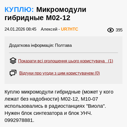
КУПЛЮ:
Микромодули
гибридные М02-12
24.01.2026 08:45
Алексей -
UR7HTC
395
Додаткова інформація: Полтава
Показати всі оголошення цього користувача (1)
Відгуки про угоди з цим користувачем (0)
Куплю микромодули гибридные (может у кого
лежат без надобности) М02-12, М10-07
использовались в радиостанциях "Виола".
Нужен блок синтезатора и блок УНЧ.
0992978881.