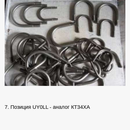
7. Позиция UY0LL - аналог КТ34ХА