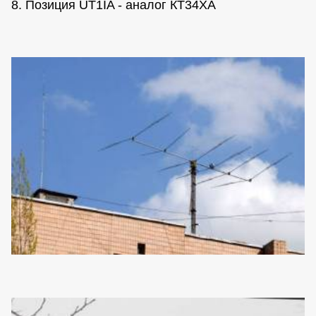
8. Позиция UT1IA - аналог КТ34ХА