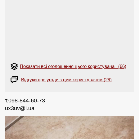
Показати всі оголошення цього користувача (66)
Відгуки про угоди з цим користувачем (29)
т.098-844-60-73
ux3uv@i.ua