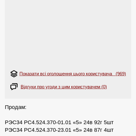
Показати всі оголошення цього користувача (969)
Відгуки про угоди з цим користувачем (0)
Продам:
РЭС34 РС4.524.370-01.01 «5» 24в 92г 5шт
РЭС34 РС4.524.370-23.01 «5» 24в 87г 4шт