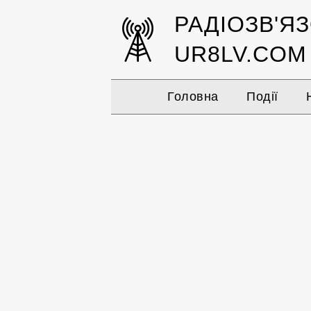
РАДІОЗВ'Я
UR8LV.COM
Головна
Події