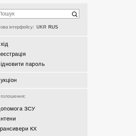
ова інтерфейсу:
UKR
RUS
хід
еєстрація
ідновити пароль
укціон
голошення:
опомога ЗСУ
нтени
рансивери КХ
Спрямовані КВ