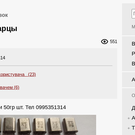
зок
арцы
М
551
В
Р
314
В
користувача (23)
А
увачем (6)
О
и 50гр шт. Тел 0995351314
Д
А
Т