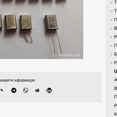
Т
Т
П
В
Р
П
Б
Р
Ц
А
ширити інформацію
В
Р