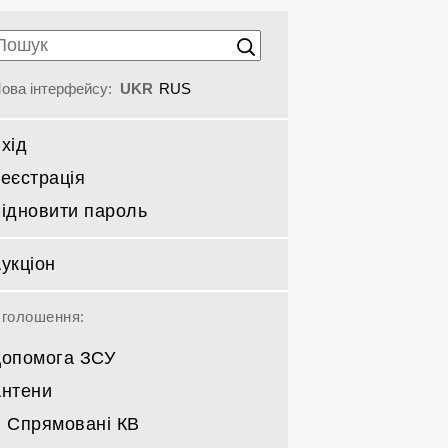
ова інтерфейсу:
UKR
RUS
хід
еєстрація
ідновити пароль
укціон
голошення:
опомога ЗСУ
нтени
Спрямовані КВ