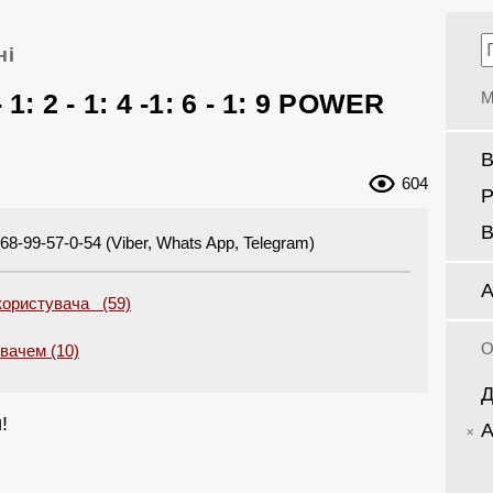
ні
 1: 2 - 1: 4 -1: 6 - 1: 9 POWER
М
В
604
Р
В
8-99-57-0-54 (Viber, Whats App, Telegram)
А
користувача (59)
О
увачем (10)
Д
!
А
!