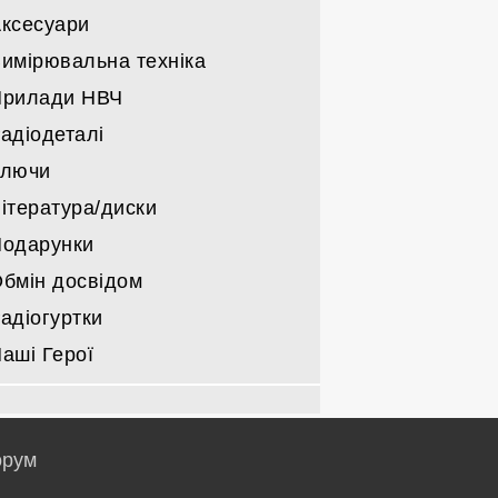
Підсилювачі НЧ
ксесуари
Інші радіо лампи
Деталі для підсилювачів
имірювальна техніка
Прилади НВЧ
адіодеталі
Ключи
ітература/диски
одарунки
бмін досвідом
адіогуртки
аші Герої
рум