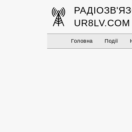
РАДІОЗВ'Я
UR8LV.COM
Головна
Події