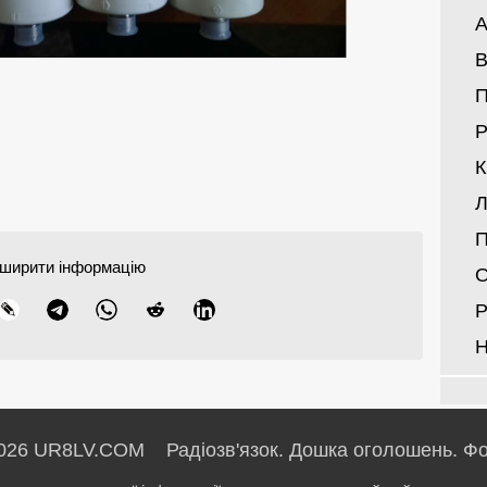
А
В
Р
Л
П
ширити інформацію
О
Р
Н
026 UR8LV.COM Радіозв'язок.
Дошка оголошень.
Фо