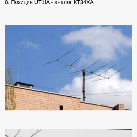
8. Позиция UT1IA - аналог КТ34ХА