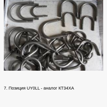
7. Позиция UY0LL - аналог КТ34ХА