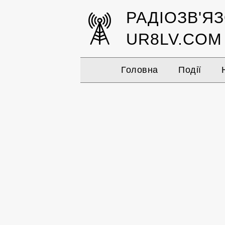
РАДІОЗВ'Я
UR8LV.COM
Головна
Події