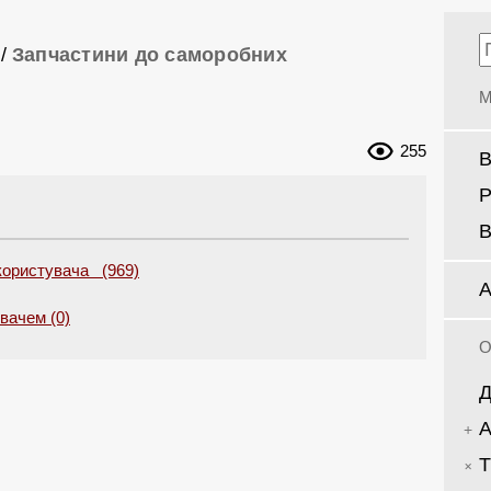
/
Запчастини до саморобних
М
255
В
Р
В
 користувача (969)
А
увачем (0)
О
Д
А
Т