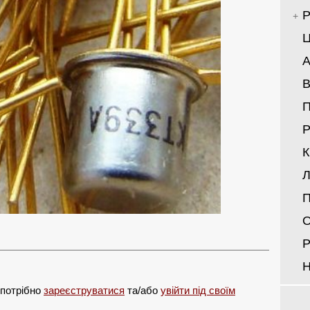
Р
Ц
А
В
Р
Л
П
О
Р
Н
 потрібно
зареєструватися
та/або
увійти під своїм