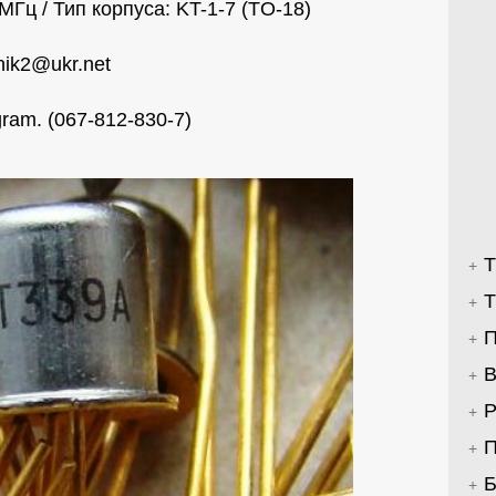
0МГц / Тип корпуса: KT-1-7 (TO-18)
nik2@ukr.net
ram. (067-812-830-7)
Т
Т
П
В
Р
П
Б