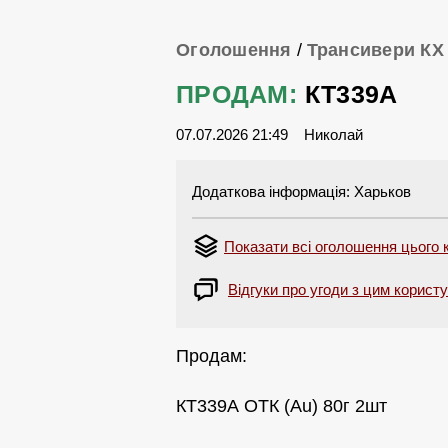
Оголошення
/
Трансивери КХ
ПРОДАМ:
КТ339А
07.07.2026 21:49
Николай
Додаткова інформація: Харьков
Показати всі оголошення цього
Відгуки про угоди з цим корист
Продам:
КТ339А ОТК (Au) 80г 2шт