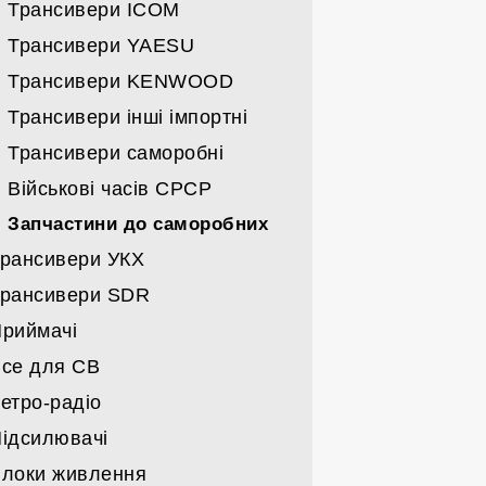
Спрямовані УКХ
Трансивери ICOM
Всі вертикали
Трансивери YAESU
Дротяні
Трансивери KENWOOD
Кабелі/щогли/поворотні
Трансивери інші імпортні
Трансивери саморобні
Військові часів СРСР
Запчастини до саморобних
рансивери УКХ
рансивери SDR
Трансивери MOTOROLA
риймачі
Трансивери ICOM
Трансивери
се для СВ
Трансивери KENWOOD
Карти та запчастини до SDR
Військові часів СРСР
етро-радіо
Трансивери YAESU
Імпортні
Станції СВ
ідсилювачі
Трансивери імпорт-інші
Набори
Антени СВ
Військові
локи живлення
Трансивери СРСР
Гаджети СВ
Побутові
Підсилювачі заводські КХ/УКХ/