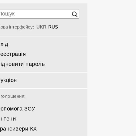
ова інтерфейсу:
UKR
RUS
хід
еєстрація
ідновити пароль
укціон
голошення:
опомога ЗСУ
нтени
рансивери КХ
Спрямовані КВ