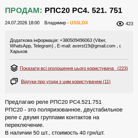
ПРОДАМ:
РПС20 РС4. 521. 751
24.07.2026 18:00
Владимир -
US5LDX
423
Додаткова інформація: +380509496063 (Viber,
WhatsApp, Telegram) , E-mail:
averst19@gmail.com
, г.
Харьков
Показати всі оголошення цього користувача (223)
Відгуки про угоди з цим користувачем (11)
Предлагаю реле РПС20 РС4.521.751
РПС20 - это поляризованное, двустабильное
реле с двумя группами контактов на
переключение.
В наличии 50 шт., стоимость 40 грн/шт.