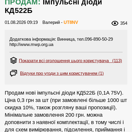
ПРОДАМ:
Імпульсні діоди
КД522Б
01.08.2026 09:19
Валерий -
UT8NV
354
Додаткова інформація: Винница, тел.096-890-50-29
http://www.mwp.org.ua
Показати всі оголошення цього користувача (113)
Відгуки про угоди з цим користувачем (1)
Продам нові імпульсні діоди КД522Б (0,1A 75V).
Ціна 0,3 грн за шт (при замовлені більше 1000 шт
скидка 10%, також розгляну ваші пропозиції).
Мінімальне замовлення 200 грн. можна
доповнити з наявної комплектації, в тому числі і
для схем вимірювання, підсилення, приймання і