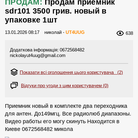
ПРОДАМ:
Продам приемник
sdr101 3500 грив. новый в
упаковке 1шт
13.01.2026 08:17
николай -
UT4UUG
638
Додаткова інформація: 0672568482
nickolayut4uug@gmail.com
Показати всі оголошення цього користувача (2)
Відгуки про угоди з цим користувачем (0)
Приемник новый в комплекте два переходника
для антен. До149мгц. Все радиолюб диапазоны.
Видео работы его могу скинуть Находится в
Киеве 0672568482 микола