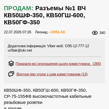
ПРОДАМ:
Разъемы №1 ВЧ
КВ50ШФ-350, КВ50ГШ-600,
КВ50ГФ-350
22.07.2026 07:26
Леонид -
UR5LAK
340
Додаткова інформація: Viber моб. O95-12-777-12
ur5lak@ukr.net
Показати всі оголошення цього користувача (265)
Відгуки про угоди з цим користувачем (13)
КВ50ШФ-350, КВ50ГШ-600, КВ50ГФ-350,
СР-75-155ФВ высокочастотные кабельные
резьбовые розетки
и другие