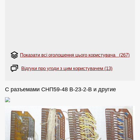
Показати всі оголошення цього користувача (267)
Відгуки про угоди з цим користувачем (13)
С разъемами СНП59-48 В-23-2-В и другие