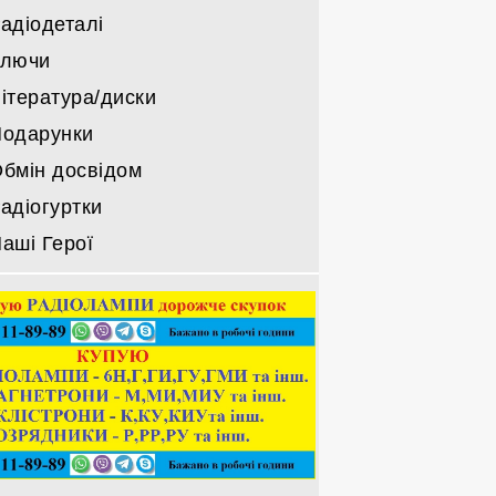
адіодеталі
Ключи
ітература/диски
одарунки
бмін досвідом
адіогуртки
аші Герої