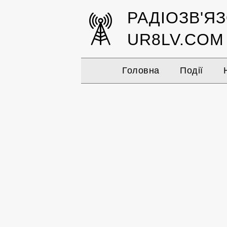
РАДІОЗВ'Я
UR8LV.COM
Головна
Події