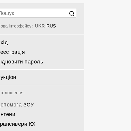
ова інтерфейсу:
UKR
RUS
хід
еєстрація
ідновити пароль
укціон
голошення:
опомога ЗСУ
нтени
рансивери КХ
Спрямовані КВ