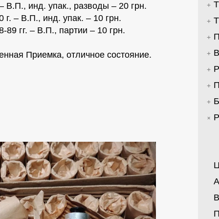
Т
– В.П., инд. упак., разводы – 20 грн.
г. – В.П., инд. упак. – 10 грн.
Т
89 гг. – В.П., партии – 10 грн.
П
В
енная Приемка, отличное состояние.
Р
П
Б
Р
Ц
А
В