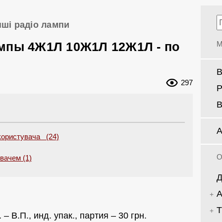
нші радіо лампи
мпы 4Ж1Л 10Ж1Л 12Ж1Л - по
М
В
297
Р
В
А
користувача (24)
О
увачем (1)
Д
А
Т
– В.П., инд. упак., партия – 30 грн.