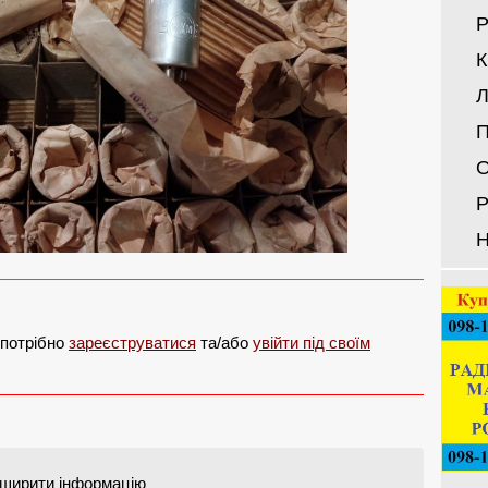
Р
Л
П
О
Р
Н
 потрібно
зареєструватися
та/або
увійти під своїм
ширити інформацію