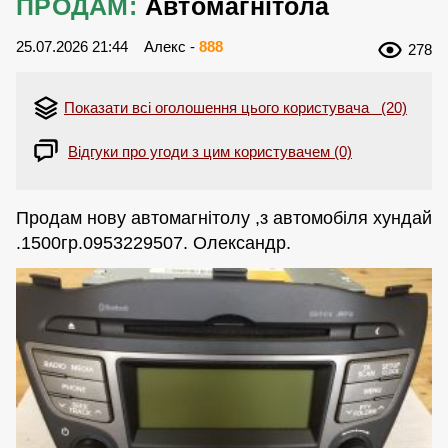
ПРОДАМ:
Автомагнітола
25.07.2026 21:44
Алекс -
888
278
Показати всі оголошення цього користувача (20)
Відгуки про угоди з цим користувачем (0)
Продам нову автомагнітолу ,з автомобіля хундай
.1500гр.0953229507. Олександр.