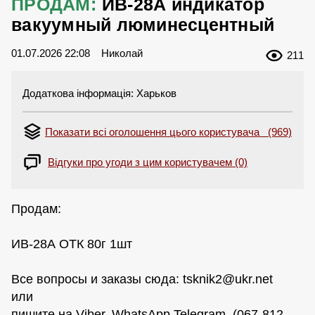
ПРОДАМ:
ИВ-28А индикатор
вакуумный люминесцентный
01.07.2026 22:08
Николай
211
Додаткова інформація: Харьков
Показати всі оголошення цього користувача (969)
Відгуки про угоди з цим користувачем (0)
Продам:
ИВ-28А ОТК 80г 1шт
Все вопросы и заказы сюда:
tsknik2@ukr.net
или
пишите на Viber, WhatsАpp,Telegram. (067-812-