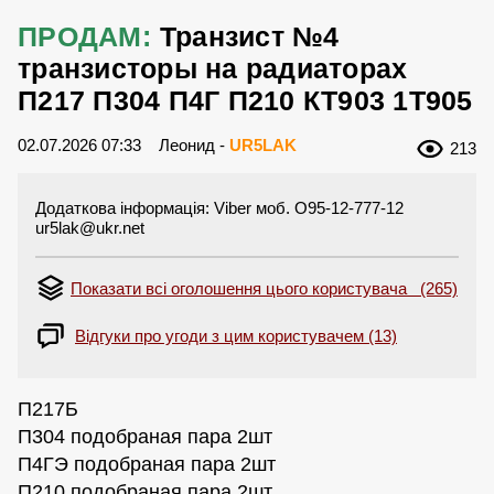
ПРОДАМ:
Транзист №4
транзисторы на радиаторах
П217 П304 П4Г П210 КТ903 1Т905
02.07.2026 07:33
Леонид -
UR5LAK
213
Додаткова інформація: Viber моб. O95-12-777-12
ur5lak@ukr.net
Показати всі оголошення цього користувача (265)
Відгуки про угоди з цим користувачем (13)
П217Б
П304 подобраная пара 2шт
П4ГЭ подобраная пара 2шт
П210 подобраная пара 2шт