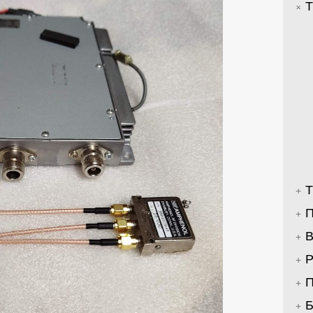
Т
Т
П
В
Р
П
Б