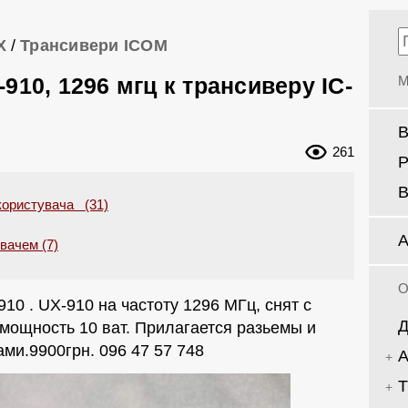
Х
/
Трансивери ICOM
910, 1296 мгц к трансиверу IC-
М
В
261
Р
В
користувача (31)
А
увачем (7)
О
10 . UX-910 на частоту 1296 МГц, снят с
Д
мощность 10 ват. Прилагается разьемы и
ми.9900грн. 096 47 57 748
А
Т