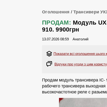
Оголошення
/
Трансивери УК
ПРОДАМ:
Модуль UX-
910. 9900грн
13.07.2026 08:59
Анатолий
Показати всі оголошення цього 
Відгуки про угоди з цим корист
Продам модуль трансивера IC- 9
рабочего трансивера выходная 
высокочастотное реле с разьема