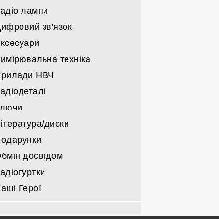
військовкі
адіо лампи
Решта
Тільки блоки живлення
Підсилювачі саморобні КХ/УКХ
ифровий зв'язок
Компоненти блоків живлення
Радіо лампи Г/ГИ/ГМИ/ГС/ГУ
Підсилювачі НЧ
ксесуари
Інші радіо лампи
Деталі для підсилювачів
имірювальна техніка
Прилади НВЧ
адіодеталі
Ключи
ітература/диски
одарунки
бмін досвідом
адіогуртки
аші Герої