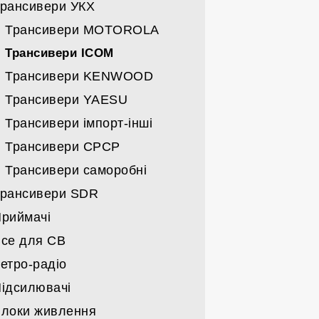
рансивери УКХ
Спрямовані УКХ
Трансивери ICOM
Всі вертикали
Трансивери YAESU
Трансивери MOTOROLA
Дротяні
Трансивери KENWOOD
Трансивери ICOM
Трансивери KENWOOD
Кабелі/щогли/поворотні
Трансивери інші імпортні
Трансивери YAESU
Трансивери саморобні
Трансивери імпорт-інші
Військові часів СРСР
Трансивери СРСР
Запчастини до саморобних
Трансивери саморобні
рансивери SDR
риймачі
Трансивери
се для СВ
Карти та запчастини до SDR
Військові часів СРСР
етро-радіо
Імпортні
Станції СВ
ідсилювачі
Набори
Антени СВ
Військові
локи живлення
Гаджети СВ
Побутові
Підсилювачі заводські КХ/УКХ/