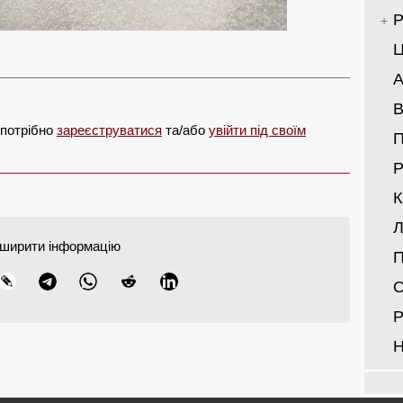
Р
Ц
А
В
 потрібно
зареєструватися
та/або
увійти під своїм
Р
Л
ширити інформацію
П
О
Р
Н