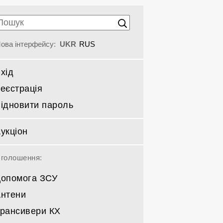
ова інтерфейсу:
UKR
RUS
хід
еєстрація
ідновити пароль
укціон
голошення:
опомога ЗСУ
нтени
рансивери КХ
Спрямовані КВ