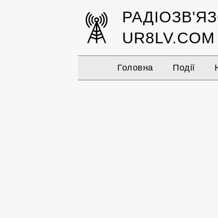
РАДІОЗВ'Я
UR8LV.COM
Головна
Події