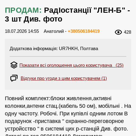
ПРОДАМ:
РадІостанції "ЛЕН-Б" -
3 шт Див. фото
18.07.2026 14:55
Анатолий -
+380506184419
428
Додаткова інформація: UR7HKH, Полтава
Показати всі оголошення цього користувача (25)
Відгуки про угоди з цим користувачем (1)
Повний комплект:блоки живлення,активні
колонки,антени стац.(кабель 50 ом), мобільні . На
одну частоту. Робочі. При купівлі одним лотом В
подарунок -приставка " охранно-переговорное
устройсство " в системі цих р-станцій Див. фото.