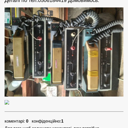
Деталі по тел.0506184419 Домовимось.
коментарі:
0
конфіденційно:
1