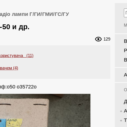
адіо лампи Г/ГИ/ГМИ/ГС/ГУ
-50 и др.
М
129
В
Р
користувача (11)
В
увачем (4)
А
тлф:о50 о35722о
О
Д
А
Т