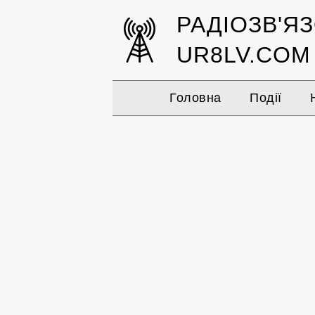
РАДІОЗВ'Я
UR8LV.COM
Головна
Події