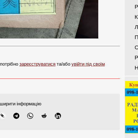
Р
Л
П
О
Р
 потрібно
зареєструватися
та/або
увійти під своїм
Н
ширити інформацію