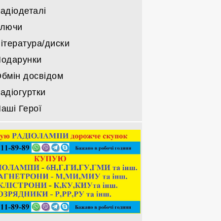
адіодеталі
Ключи
ітература/диски
одарунки
бмін досвідом
адіогуртки
аші Герої