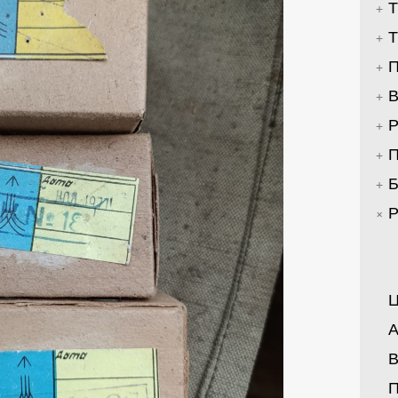
Т
Т
П
В
Р
П
Б
Р
Ц
А
В