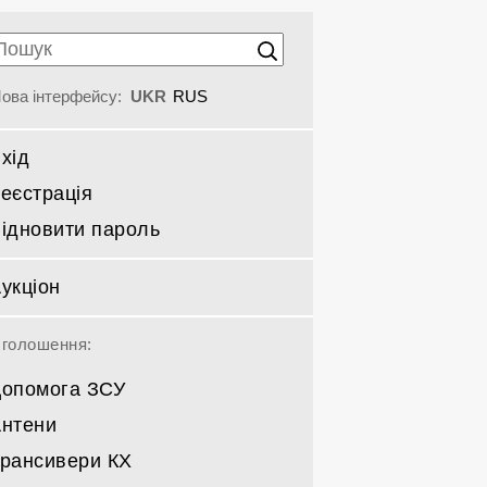
ова інтерфейсу:
UKR
RUS
хід
еєстрація
ідновити пароль
укціон
голошення:
опомога ЗСУ
нтени
рансивери КХ
Спрямовані КВ