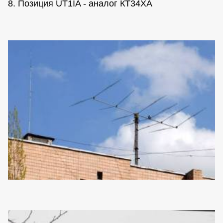
8. Позиция UT1IA - аналог КТ34ХА