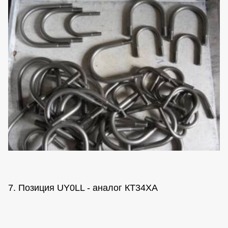
7. Позиция UY0LL - аналог КТ34ХА