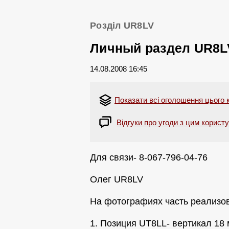
Розділ UR8LV
Личный раздел UR8L
14.08.2008 16:45
Показати всі оголошення цього 
Відгуки про угоди з цим корист
Для связи- 8-067-796-04-76
Олег UR8LV
На фотографиях часть реализов
1. Позиция UT8LL- вертикал 18 