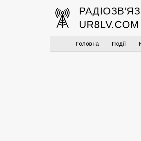
РАДІОЗВ'Я
UR8LV.COM
Головна
Події