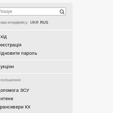
ова інтерфейсу:
UKR
RUS
хід
еєстрація
ідновити пароль
укціон
голошення:
опомога ЗСУ
нтени
рансивери КХ
Спрямовані КВ