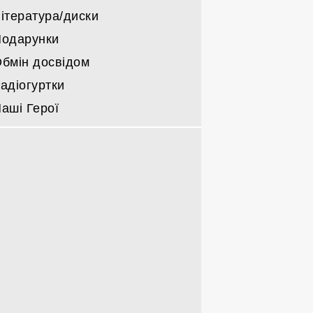
ітература/диски
одарунки
бмін досвідом
адіогуртки
аші Герої