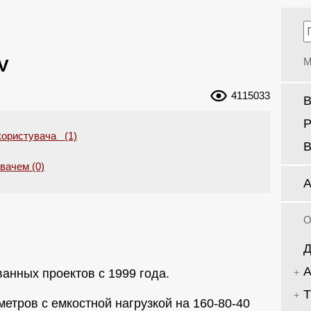
V
М
4115033
В
Р
користувача (1)
В
увачем (0)
А
О
Д
А
анных проектов с 1999 года.
Т
метров с емкостной нагрузкой на 160-80-40