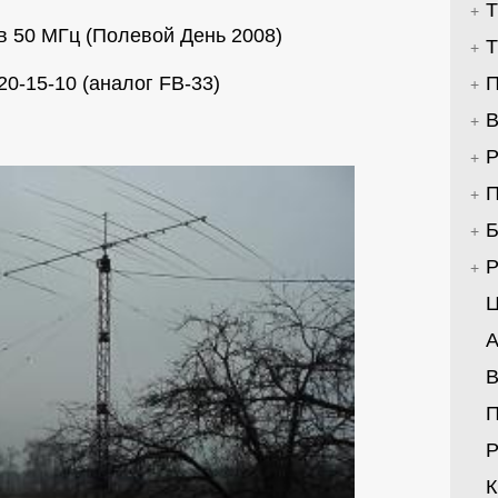
Т
в 50 МГц (Полевой День 2008)
Т
20-15-10 (аналог FB-33)
П
В
Р
П
Б
Р
Ц
А
В
Р