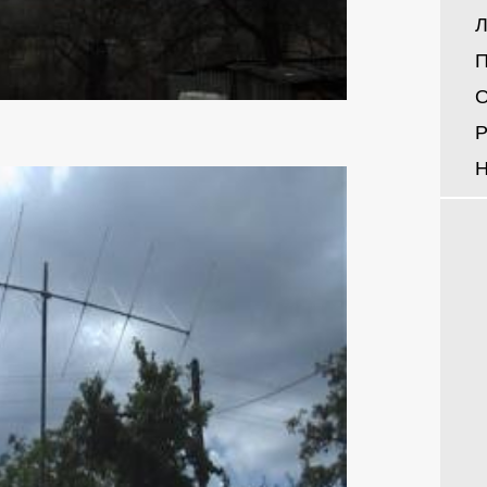
Л
П
О
Р
Н