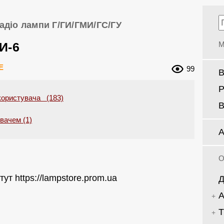
адіо лампи Г/ГИ/ГМИ/ГС/ГУ
И-6
М
E
99
В
Р
 користувача (183)
В
увачем (1)
А
О
тут https://lampstore.prom.ua
Д
А
Т