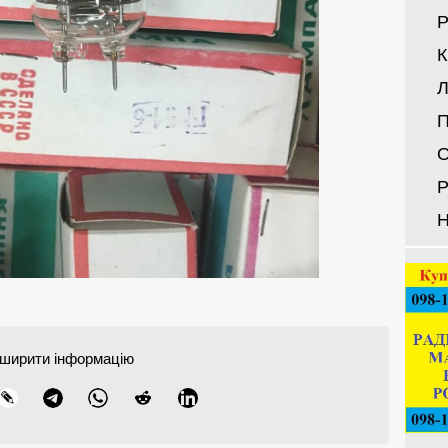
Р
Л
П
О
Р
Н
ширити інформацію