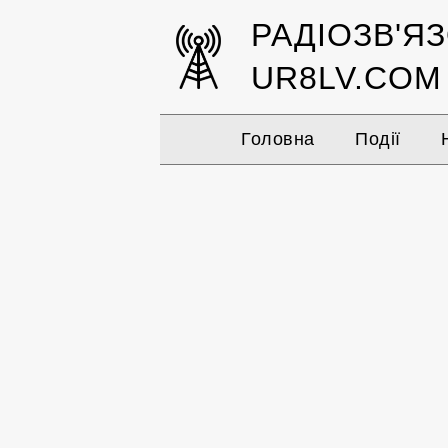
РАДІОЗВ'Я
UR8LV.COM
Головна
Події