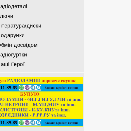
адіодеталі
Ключи
ітература/диски
одарунки
бмін досвідом
адіогуртки
аші Герої