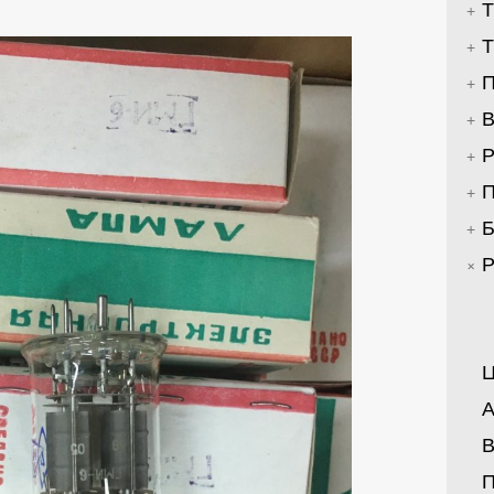
Т
Т
П
В
Р
П
Б
Р
Ц
А
В