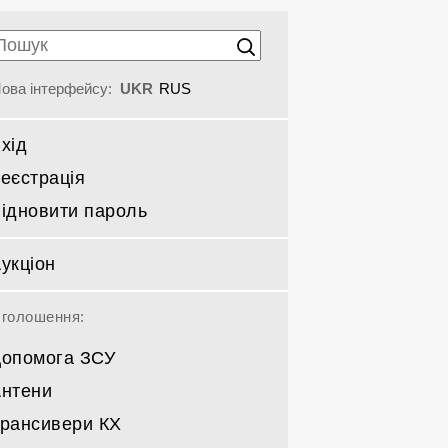
ова інтерфейсу:
UKR
RUS
хід
еєстрація
ідновити пароль
укціон
голошення:
опомога ЗСУ
нтени
рансивери КХ
Спрямовані КВ