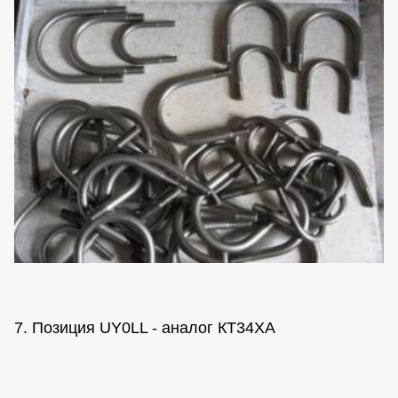
7. Позиция UY0LL - аналог КТ34ХА