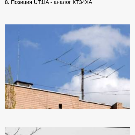
8. Позиция UT1IA - аналог КТ34ХА