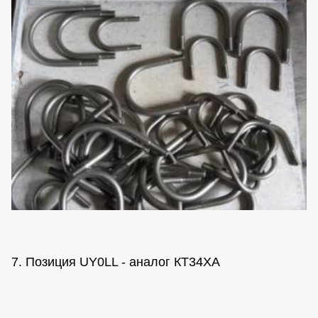
7. Позиция UY0LL - аналог КТ34ХА