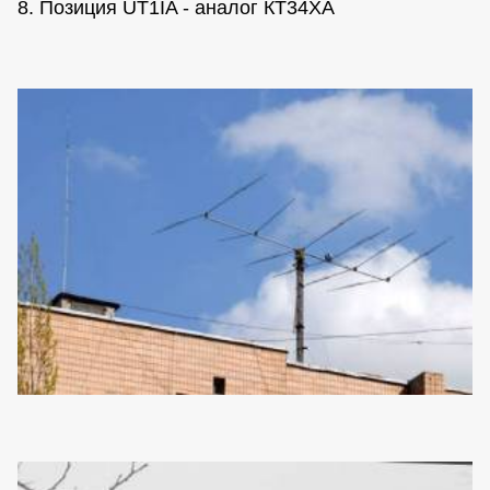
8. Позиция UT1IA - аналог КТ34ХА