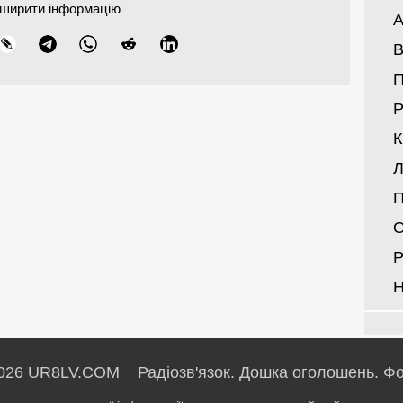
ширити інформацію
А
В
Р
Л
П
О
Р
Н
026 UR8LV.COM Радіозв'язок.
Дошка оголошень.
Фо