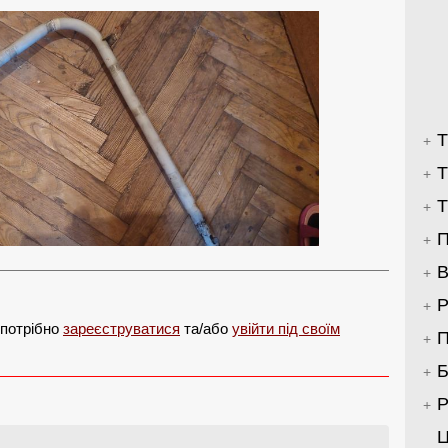
Т
Т
Т
П
В
Р
 потрібно
зареєструватися
та/або
увійти під своїм
П
Б
Р
Ц