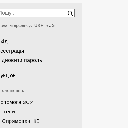
ова інтерфейсу:
UKR
RUS
хід
еєстрація
ідновити пароль
укціон
голошення:
опомога ЗСУ
нтени
Спрямовані КВ