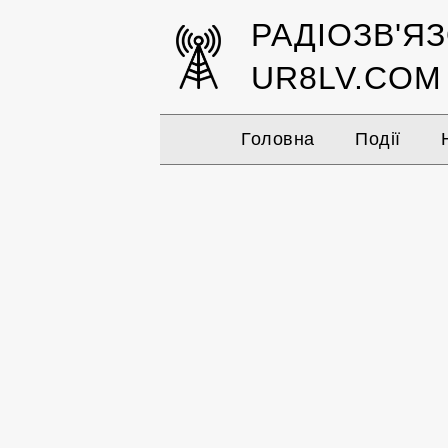
РАДІОЗВ'Я
UR8LV.COM
Головна
Події