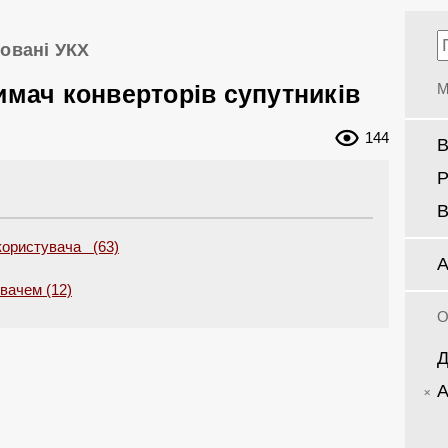
овані УКХ
имач конверторів супутників
М
144
В
Р
В
користувача (63)
А
увачем (12)
О
Д
А