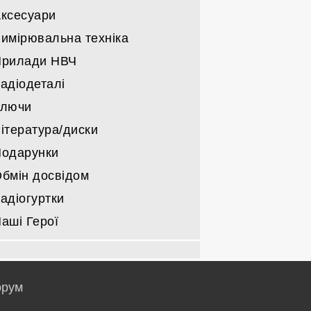
Підсилювачі НЧ
ксесуари
Інші радіо лампи
Деталі для підсилювачів
имірювальна техніка
Прилади НВЧ
адіодеталі
Ключи
ітература/диски
одарунки
бмін досвідом
адіогуртки
аші Герої
рум