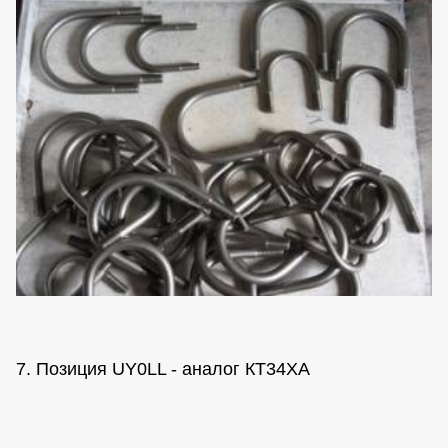
7. Позиция UY0LL - аналог КТ34ХА