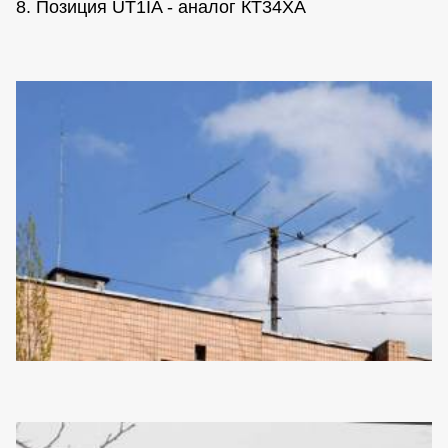
8. Позиция UT1IA - аналог КТ34ХА