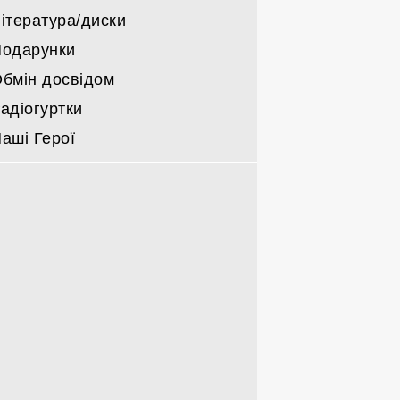
ітература/диски
одарунки
бмін досвідом
адіогуртки
аші Герої