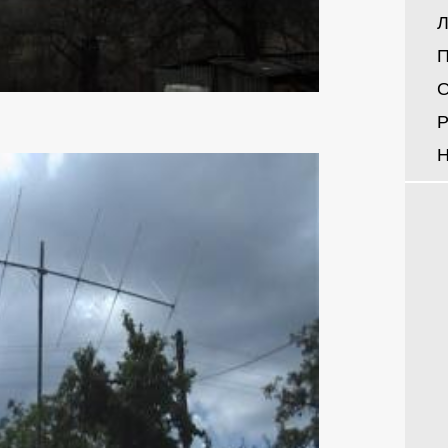
Л
П
О
Р
Н