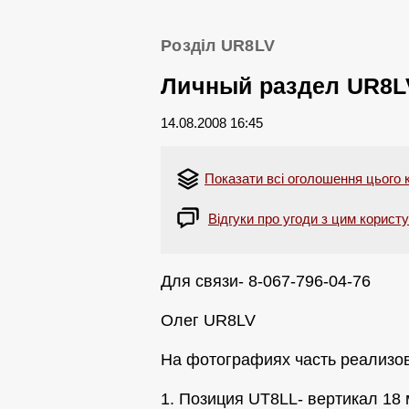
Розділ UR8LV
Личный раздел UR8L
14.08.2008 16:45
Показати всі оголошення цього 
Відгуки про угоди з цим корист
Для связи- 8-067-796-04-76
Олег UR8LV
На фотографиях часть реализов
1. Позиция UT8LL- вертикал 18 