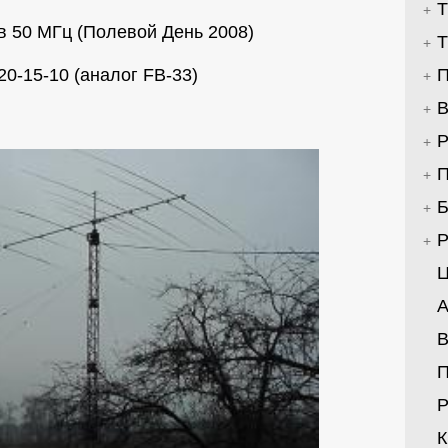
Т
в 50 МГц (Полевой День 2008)
Т
20-15-10 (аналог FB-33)
П
В
Р
П
Б
Р
Ц
А
В
Р