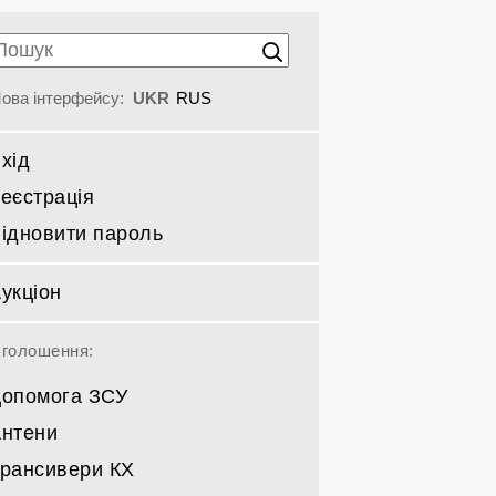
ова інтерфейсу:
UKR
RUS
хід
еєстрація
ідновити пароль
укціон
голошення:
опомога ЗСУ
нтени
рансивери КХ
Спрямовані КВ