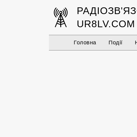
РАДІОЗВ'Я
UR8LV.COM
Головна
Події