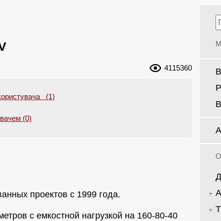
V
М
4115360
В
Р
користувача (1)
В
увачем (0)
А
О
Д
А
анных проектов с 1999 года.
Т
метров с емкостной нагрузкой на 160-80-40