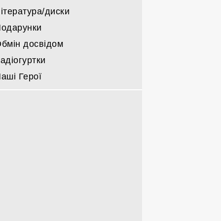
ітература/диски
одарунки
бмін досвідом
адіогуртки
аші Герої