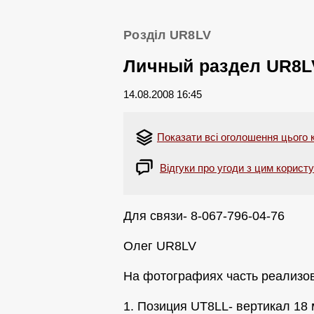
Розділ UR8LV
Личный раздел UR8L
14.08.2008 16:45
Показати всі оголошення цього 
Відгуки про угоди з цим корист
Для связи- 8-067-796-04-76
Олег UR8LV
На фотографиях часть реализов
1. Позиция UT8LL- вертикал 18 