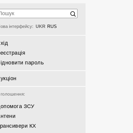
ова інтерфейсу:
UKR
RUS
хід
еєстрація
ідновити пароль
укціон
голошення:
опомога ЗСУ
нтени
рансивери КХ
Спрямовані КВ