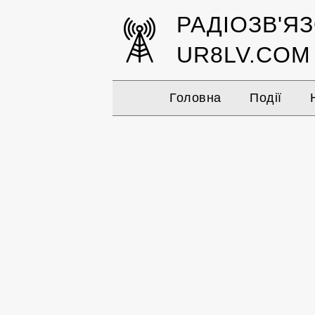
РАДІОЗВ'Я
UR8LV.COM
Головна
Події