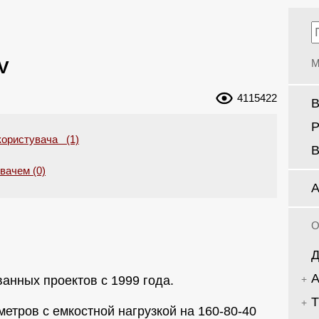
V
М
4115422
В
Р
користувача (1)
В
увачем (0)
А
О
Д
А
анных проектов с 1999 года.
Т
метров с емкостной нагрузкой на 160-80-40