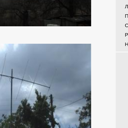
Л
П
О
Р
Н