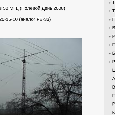
Т
в 50 МГц (Полевой День 2008)
Т
20-15-10 (аналог FB-33)
П
В
Р
П
Б
Р
Ц
А
В
Р