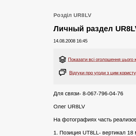
Розділ UR8LV
Личный раздел UR8L
14.08.2008 16:45
Показати всі оголошення цього 
Відгуки про угоди з цим корист
Для связи- 8-067-796-04-76
Олег UR8LV
На фотографиях часть реализов
1. Позиция UT8LL- вертикал 18 