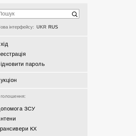
ова інтерфейсу:
UKR
RUS
хід
еєстрація
ідновити пароль
укціон
голошення:
опомога ЗСУ
нтени
рансивери КХ
Спрямовані КВ