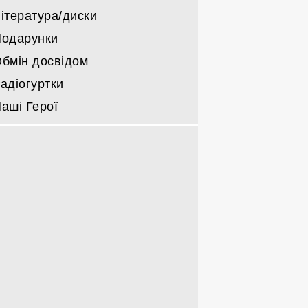
ітература/диски
одарунки
бмін досвідом
адіогуртки
аші Герої