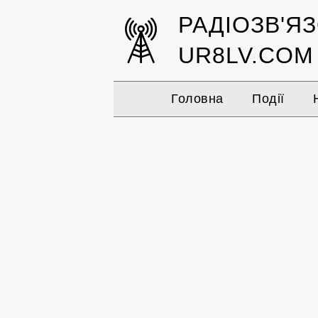
РАДІОЗВ'Я
UR8LV.COM
Головна
Події