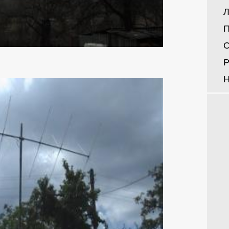
Л
П
О
Р
Н