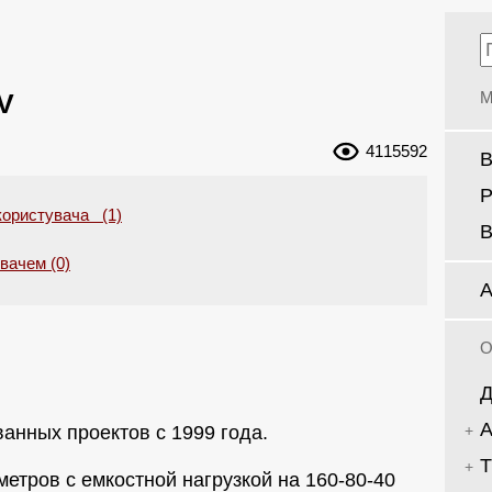
V
М
4115592
В
Р
користувача (1)
В
увачем (0)
А
О
Д
А
анных проектов с 1999 года.
Т
метров с емкостной нагрузкой на 160-80-40