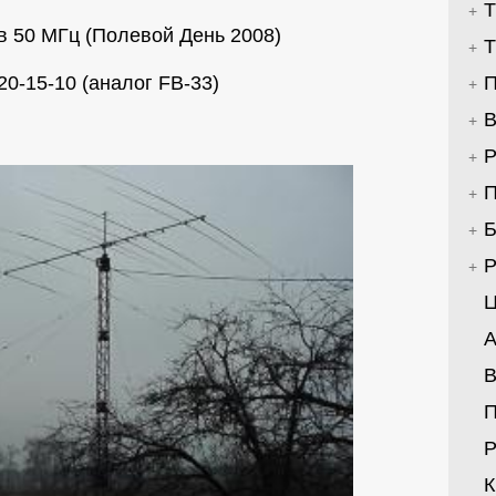
Т
в 50 МГц (Полевой День 2008)
Т
20-15-10 (аналог FB-33)
П
В
Р
П
Б
Р
Ц
А
В
Р